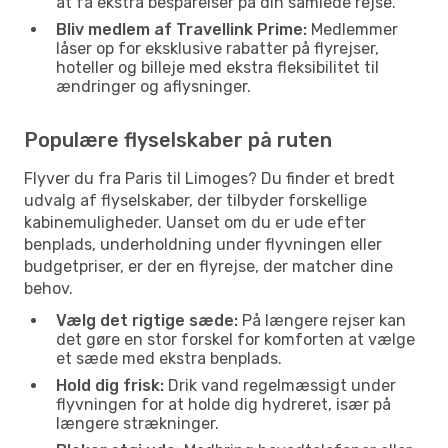
at få ekstra besparelser på din samlede rejse.
Bliv medlem af Travellink Prime:
Medlemmer
låser op for eksklusive rabatter på flyrejser,
hoteller og billeje med ekstra fleksibilitet til
ændringer og aflysninger.
Populære flyselskaber på ruten
Flyver du fra Paris til Limoges? Du finder et bredt
udvalg af flyselskaber, der tilbyder forskellige
kabinemuligheder. Uanset om du er ude efter
benplads, underholdning under flyvningen eller
budgetpriser, er der en flyrejse, der matcher dine
behov.
Vælg det rigtige sæde:
På længere rejser kan
det gøre en stor forskel for komforten at vælge
et sæde med ekstra benplads.
Hold dig frisk:
Drik vand regelmæssigt under
flyvningen for at holde dig hydreret, især på
længere strækninger.