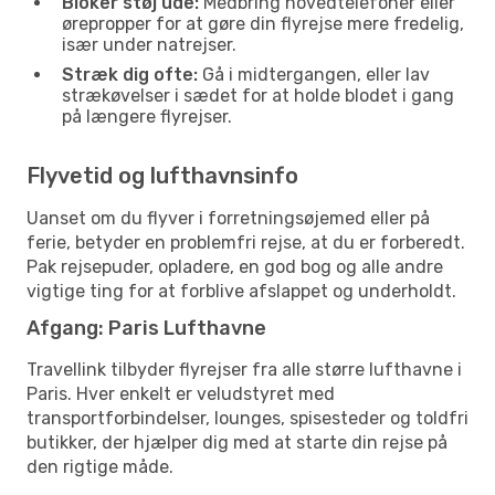
Bloker støj ude:
Medbring hovedtelefoner eller
ørepropper for at gøre din flyrejse mere fredelig,
især under natrejser.
Stræk dig ofte:
Gå i midtergangen, eller lav
strækøvelser i sædet for at holde blodet i gang
på længere flyrejser.
Flyvetid og lufthavnsinfo
Uanset om du flyver i forretningsøjemed eller på
ferie, betyder en problemfri rejse, at du er forberedt.
Pak rejsepuder, opladere, en god bog og alle andre
vigtige ting for at forblive afslappet og underholdt.
Afgang: Paris Lufthavne
Travellink tilbyder flyrejser fra alle større lufthavne i
Paris. Hver enkelt er veludstyret med
transportforbindelser, lounges, spisesteder og toldfri
butikker, der hjælper dig med at starte din rejse på
den rigtige måde.