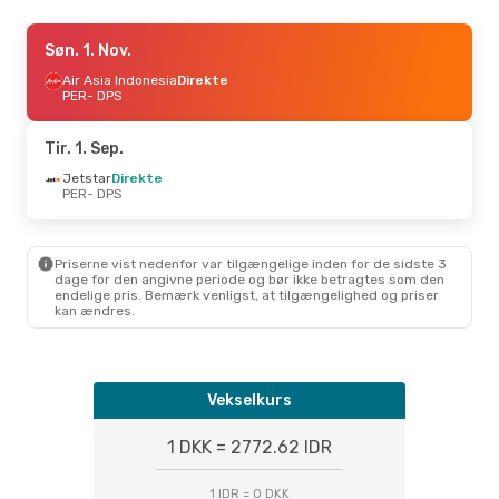
Søn. 23. Aug.
Søn. 1. Nov.
- Lør. 29. Aug.
Jetstar
Air Asia Indonesia
Direkte
Direkte
PER
PER
- DPS
- DPS
Jetstar
Direkte
DPS
- PER
Tir. 1. Sep.
Søn. 20. Sep.
Jetstar
Direkte
- Fre. 25. Sep.
PER
- DPS
Jetstar
Direkte
PER
- DPS
Air Asia Indonesia
Direkte
DPS
- PER
Priserne vist nedenfor var tilgængelige inden for de sidste 3
dage for den angivne periode og bør ikke betragtes som den
endelige pris. Bemærk venligst, at tilgængelighed og priser
Man. 7. Sep.
- Søn. 13. Sep.
kan ændres.
Jetstar
Direkte
PER
- DPS
Air Asia Indonesia
Direkte
DPS
- PER
Vekselkurs
1 DKK = 2772.62 IDR
1 IDR = 0 DKK