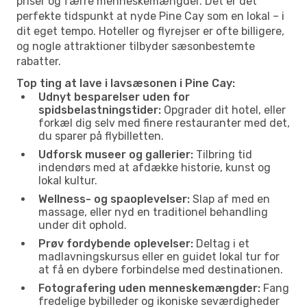
priser og færre menneskemængder. Det er det
perfekte tidspunkt at nyde Pine Cay som en lokal – i
dit eget tempo. Hoteller og flyrejser er ofte billigere,
og nogle attraktioner tilbyder sæsonbestemte
rabatter.
Top ting at lave i lavsæsonen i Pine Cay:
Udnyt besparelser uden for
spidsbelastningstider:
Opgrader dit hotel, eller
forkæl dig selv med finere restauranter med det,
du sparer på flybilletten.
Udforsk museer og gallerier:
Tilbring tid
indendørs med at afdække historie, kunst og
lokal kultur.
Wellness- og spaoplevelser:
Slap af med en
massage, eller nyd en traditionel behandling
under dit ophold.
Prøv fordybende oplevelser:
Deltag i et
madlavningskursus eller en guidet lokal tur for
at få en dybere forbindelse med destinationen.
Fotografering uden menneskemængder:
Fang
fredelige bybilleder og ikoniske seværdigheder