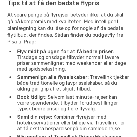
Tips til at få den bedste flypris
At spare penge på flyrejser betyder ikke, at du skal
gå på kompromis med kvaliteten. Med intelligent
planlægning kan du låse op for nogle af de bedste
flytilbud, der findes. Sådan finder du budgetfly fra
Pisa til Prag:
Flyv midt på ugen for at få bedre priser:
Tirsdage og onsdage tilbyder normalt lavere
priser sammenlignet med weekender eller dage
med spidsbelastning.
Sammenlign alle flyselskaber:
Travellink tjekker
både traditionelle og lavprisselskaber, så du
aldrig går glip af et skjult tilbud.
Book tidligt:
Selvom last minute-rejser kan
være spændende, tilbyder forudbestillinger
typisk bedre priser og flere flyvalg.
Saml din rejse:
Kombiner flyrejser med
hotelreservationer eller billeje via Travellink for
at få ekstra besparelser på din samlede rejse.
Bliv medlem af Travellink Prime:
Medlemmer