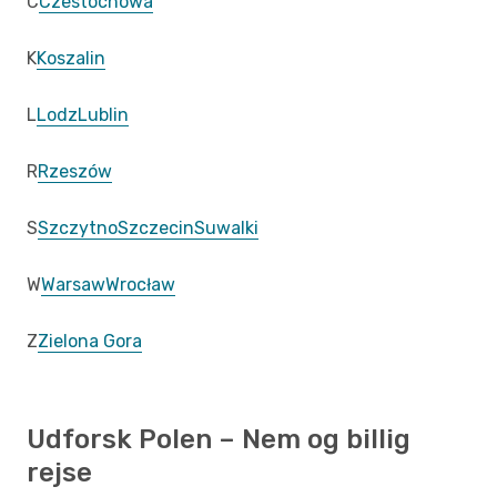
C
Czestochowa
K
Koszalin
L
Lodz
Lublin
R
Rzeszów
S
Szczytno
Szczecin
Suwalki
W
Warsaw
Wrocław
Z
Zielona Gora
Udforsk Polen – Nem og billig
rejse