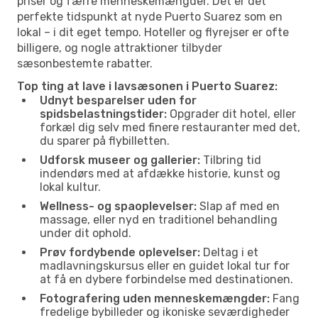
priser og færre menneskemængder. Det er det
perfekte tidspunkt at nyde Puerto Suarez som en
lokal – i dit eget tempo. Hoteller og flyrejser er ofte
billigere, og nogle attraktioner tilbyder
sæsonbestemte rabatter.
Top ting at lave i lavsæsonen i Puerto Suarez:
Udnyt besparelser uden for
spidsbelastningstider:
Opgrader dit hotel, eller
forkæl dig selv med finere restauranter med det,
du sparer på flybilletten.
Udforsk museer og gallerier:
Tilbring tid
indendørs med at afdække historie, kunst og
lokal kultur.
Wellness- og spaoplevelser:
Slap af med en
massage, eller nyd en traditionel behandling
under dit ophold.
Prøv fordybende oplevelser:
Deltag i et
madlavningskursus eller en guidet lokal tur for
at få en dybere forbindelse med destinationen.
Fotografering uden menneskemængder:
Fang
fredelige bybilleder og ikoniske seværdigheder