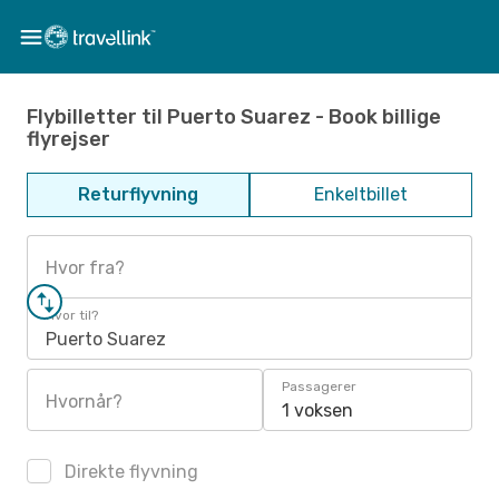
Flybilletter til Puerto Suarez - Book billige
flyrejser
Returflyvning
Enkeltbillet
Hvor fra?
Hvor til?
Puerto Suarez
Passagerer
Hvornår?
1 voksen
Direkte flyvning