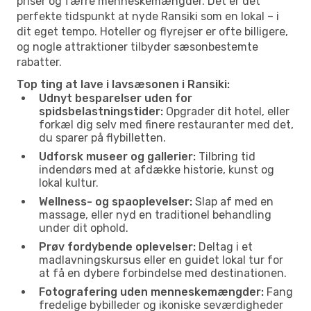
priser og færre menneskemængder. Det er det
perfekte tidspunkt at nyde Ransiki som en lokal – i
dit eget tempo. Hoteller og flyrejser er ofte billigere,
og nogle attraktioner tilbyder sæsonbestemte
rabatter.
Top ting at lave i lavsæsonen i Ransiki:
Udnyt besparelser uden for
spidsbelastningstider:
Opgrader dit hotel, eller
forkæl dig selv med finere restauranter med det,
du sparer på flybilletten.
Udforsk museer og gallerier:
Tilbring tid
indendørs med at afdække historie, kunst og
lokal kultur.
Wellness- og spaoplevelser:
Slap af med en
massage, eller nyd en traditionel behandling
under dit ophold.
Prøv fordybende oplevelser:
Deltag i et
madlavningskursus eller en guidet lokal tur for
at få en dybere forbindelse med destinationen.
Fotografering uden menneskemængder:
Fang
fredelige bybilleder og ikoniske seværdigheder