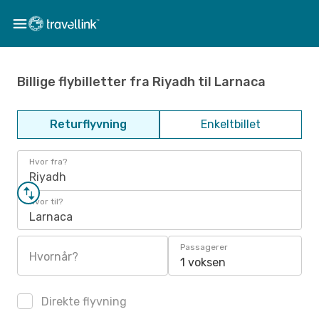
Billige flybilletter fra Riyadh til Larnaca
Returflyvning
Enkeltbillet
Hvor fra?
Riyadh
Hvor til?
Larnaca
Passagerer
Hvornår?
1 voksen
Direkte flyvning