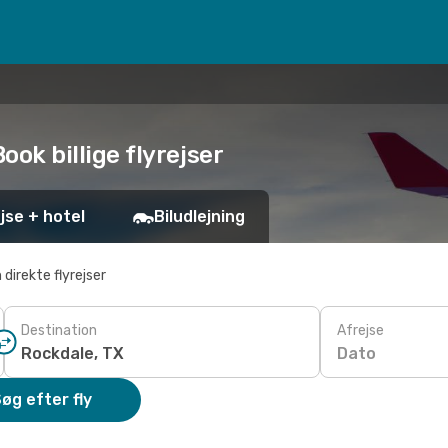
Book billige flyrejser
jse + hotel
Biludlejning
 direkte flyrejser
Destination
Afrejse
Dato
øg efter fly