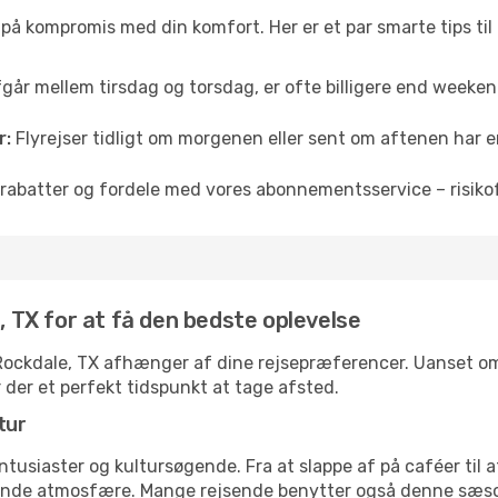
å på kompromis med din komfort. Her er et par smarte tips til
fgår mellem tirsdag og torsdag, er ofte billigere end weekendp
r:
Flyrejser tidligt om morgenen eller sent om aftenen har en
rabatter og fordele med vores abonnementsservice – risikofr
e, TX for at få den bedste oplevelse
l Rockdale, TX afhænger af dine rejsepræferencer. Uanset om 
r der et perfekt tidspunkt at tage afsted.
tur
ntusiaster og kultursøgende. Fra at slappe af på caféer til at
ende atmosfære. Mange rejsende benytter også denne sæson t