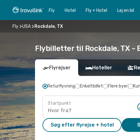
Fly
Hotel
Fly + Hotel
Lej en bil
Fly
USA
Rockdale, TX
Flybilletter til Rockdale, TX - 
Flyrejser
Hoteller
Re
Returflyvning
Enkeltbillet
Flere byer
Kun
Startpunkt
Søg efter flyrejse + hotel
S