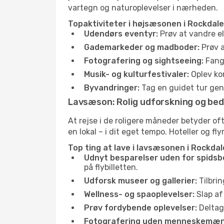
vartegn og naturoplevelser i nærheden.
Topaktiviteter i højsæsonen i Rockdale
Udendørs eventyr:
Prøv at vandre el
Gademarkeder og madboder:
Prøv a
Fotografering og sightseeing:
Fang 
Musik- og kulturfestivaler:
Oplev kon
Byvandringer:
Tag en guidet tur genn
Lavsæson: Rolig udforskning og bed
At rejse i de roligere måneder betyder o
en lokal – i dit eget tempo. Hoteller og fl
Top ting at lave i lavsæsonen i Rockdal
Udnyt besparelser uden for spidsb
på flybilletten.
Udforsk museer og gallerier:
Tilbrin
Wellness- og spaoplevelser:
Slap af
Prøv fordybende oplevelser:
Deltag 
Fotografering uden menneskemæn