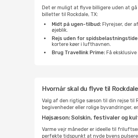
Det er muligt at flyve billigere uden at g
billetter til Rockdale, TX:
Midt på ugen-tilbud:
Flyrejser, der a
øjeblik.
Rejs uden for spidsbelastningstide
kortere køer i lufthavnen.
Brug Travellink Prime:
Få eksklusive 
Hvornår skal du flyve til Rockdal
Valg af den rigtige sæson til din rejse ti
begivenheder eller rolige byvandringer, e
Højsæson: Solskin, festivaler og kul
Varme vejr måneder er ideelle til friluftse
perfekte tidspunkt at nyde byens pulser