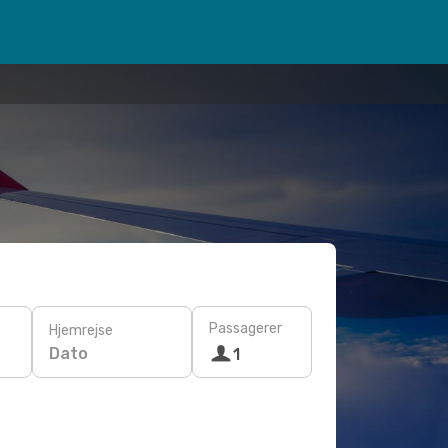
Passagerer
Hjemrejse
Dato
1