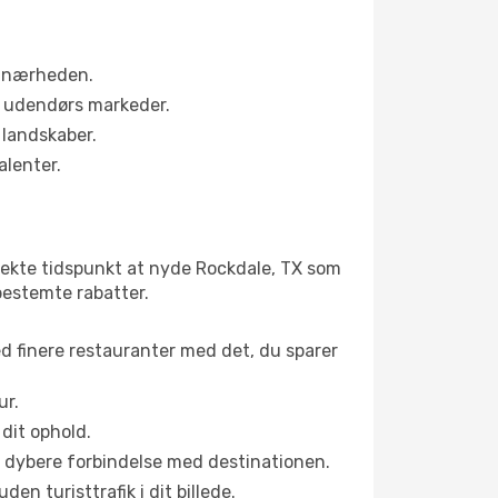
 i nærheden.
s udendørs markeder.
 landskaber.
alenter.
fekte tidspunkt at nyde Rockdale, TX som
nbestemte rabatter.
ed finere restauranter med det, du sparer
ur.
dit ophold.
en dybere forbindelse med destinationen.
n turisttrafik i dit billede.