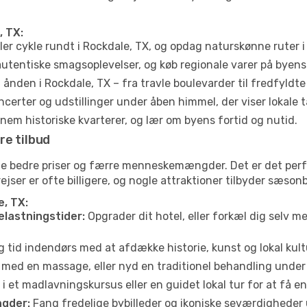
, TX:
ler cykle rundt i Rockdale, TX, og opdag naturskønne ruter
utentiske smagsoplevelser, og køb regionale varer på byen
ånden i Rockdale, TX – fra travle boulevarder til fredfyldte
certer og udstillinger under åben himmel, der viser lokale t
em historiske kvarterer, og lær om byens fortid og nutid.
re tilbud
fte bedre priser og færre menneskemængder. Det er det per
yrejser er ofte billigere, og nogle attraktioner tilbyder sæso
e, TX:
elastningstider:
Opgrader dit hotel, eller forkæl dig selv m
g tid indendørs med at afdække historie, kunst og lokal kult
 med en massage, eller nyd en traditionel behandling under 
i et madlavningskursus eller en guidet lokal tur for at få 
gder:
Fang fredelige bybilleder og ikoniske seværdigheder ude