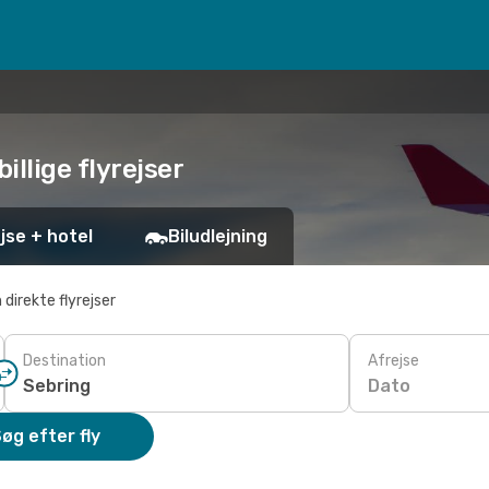
billige flyrejser
jse + hotel
Biludlejning
 direkte flyrejser
Destination
Afrejse
Dato
øg efter fly