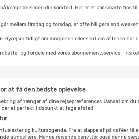
å på kompromis med din komfort. Her er et par smarte tips til
fgår mellem tirsdag og torsdag, er ofte billigere end weekendp
r:
Flyrejser tidligt om morgenen eller sent om aftenen har en
rabatter og fordele med vores abonnementsservice – risikofr
 for at få den bedste oplevelse
l Sebring afhænger af dine rejsepræferencer. Uanset om du er
r der et perfekt tidspunkt at tage afsted.
tur
ntusiaster og kultursøgende. Fra at slappe af på caféer til at
ende atmosfære. Mange rejsende benytter også denne sæson t