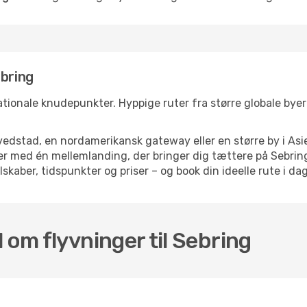
ebring
ationale knudepunkter. Hyppige ruter fra større globale byer s
dstad, en nordamerikansk gateway eller en større by i Asie
lser med én mellemlanding, der bringer dig tættere på Sebri
skaber, tidspunkter og priser – og book din ideelle rute i dag
 om flyvninger til Sebring