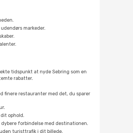
rheden.
s udendørs markeder.
skaber.
alenter.
fekte tidspunkt at nyde Sebring som en
stemte rabatter.
ed finere restauranter med det, du sparer
ur.
dit ophold.
en dybere forbindelse med destinationen.
n turisttrafik i dit billede.