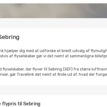
 Sebring
ink hjælper dig med at udforske et bredt udvalg af flymulig
dvis af flyselskaber gør vi det nemt at sammenligne billetpr
 flyselskaber, der flyver til Sebring (SEF) fra større lufth
iser, gør Travellink det nemt at finde ud af, hvad der funger
flypris til Sebring