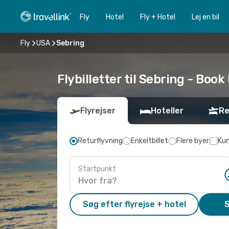
Fly
Hotel
Fly + Hotel
Lej en bil
Fly
USA
Sebring
Flybilletter til Sebring - Book 
Flyrejser
Hoteller
Re
Returflyvning
Enkeltbillet
Flere byer
Kun
Startpunkt
Søg efter flyrejse + hotel
S