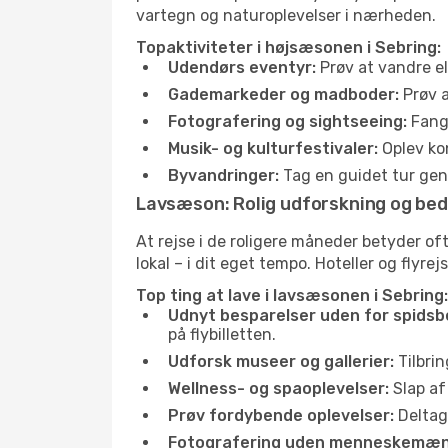
vartegn og naturoplevelser i nærheden.
Topaktiviteter i højsæsonen i Sebring:
Udendørs eventyr:
Prøv at vandre el
Gademarkeder og madboder:
Prøv a
Fotografering og sightseeing:
Fang 
Musik- og kulturfestivaler:
Oplev kon
Byvandringer:
Tag en guidet tur genn
Lavsæson: Rolig udforskning og bed
At rejse i de roligere måneder betyder o
lokal – i dit eget tempo. Hoteller og flyre
Top ting at lave i lavsæsonen i Sebring:
Udnyt besparelser uden for spidsb
på flybilletten.
Udforsk museer og gallerier:
Tilbrin
Wellness- og spaoplevelser:
Slap af
Prøv fordybende oplevelser:
Deltag 
Fotografering uden menneskemæn