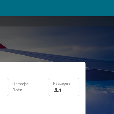
Passagerer
Hjemrejse
Dato
1