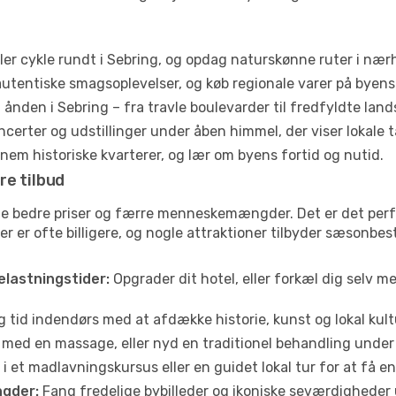
ler cykle rundt i Sebring, og opdag naturskønne ruter i næ
utentiske smagsoplevelser, og køb regionale varer på byen
ånden i Sebring – fra travle boulevarder til fredfyldte land
certer og udstillinger under åben himmel, der viser lokale t
em historiske kvarterer, og lær om byens fortid og nutid.
re tilbud
fte bedre priser og færre menneskemængder. Det er det per
jser er ofte billigere, og nogle attraktioner tilbyder sæsonbe
elastningstider:
Opgrader dit hotel, eller forkæl dig selv m
g tid indendørs med at afdække historie, kunst og lokal kult
 med en massage, eller nyd en traditionel behandling under 
i et madlavningskursus eller en guidet lokal tur for at få 
gder:
Fang fredelige bybilleder og ikoniske seværdigheder ude