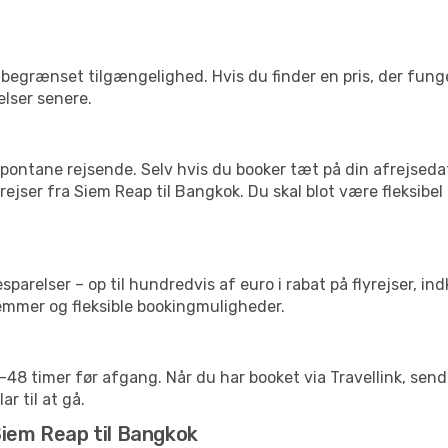
begrænset tilgængelighed. Hvis du finder en pris, der funger
elser senere.
pontane rejsende. Selv hvis du booker tæt på din afrejseda
ejser fra Siem Reap til Bangkok. Du skal blot være fleksibe
arelser – op til hundredvis af euro i rabat på flyrejser, ind
lemmer og fleksible bookingmuligheder.
24-48 timer før afgang. Når du har booket via Travellink, se
ar til at gå.
Siem Reap til Bangkok