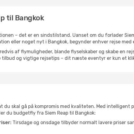
ap til Bangkok
ionen – det er en sindstilstand. Uanset om du forlader Sie
piration eller noget nyt i Bangkok, begynder enhver rejse med
vis af flymuligheder, blande flyselskaber og skabe en rejsepl
tilbud og vigtige rejsetips – dit næste eventyr er kun et kli
 at du skal gå på kompromis med kvaliteten. Med intelligent 
nder du budgetfly fra Siem Reap til Bangkok:
iser:
Tirsdage og onsdage tilbyder normalt lavere priser 