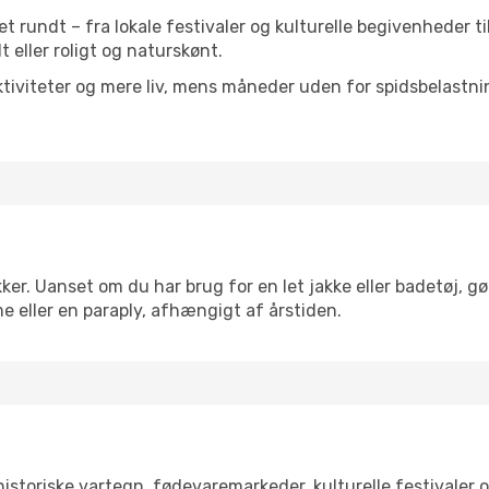
ret rundt – fra lokale festivaler og kulturelle begivenheder t
lt eller roligt og naturskønt.
tiviteter og mere liv, mens måneder uden for spidsbelastnin
ker. Uanset om du har brug for en let jakke eller badetøj, gø
e eller en paraply, afhængigt af årstiden.
storiske vartegn, fødevaremarkeder, kulturelle festivaler 