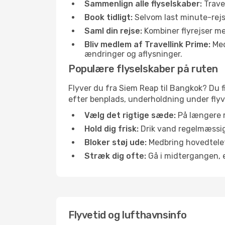
Sammenlign alle flyselskaber:
Travel
Book tidligt:
Selvom last minute-rejse
Saml din rejse:
Kombiner flyrejser med
Bliv medlem af Travellink Prime:
Medl
ændringer og aflysninger.
Populære flyselskaber på ruten
Flyver du fra Siem Reap til Bangkok? Du f
efter benplads, underholdning under flyvn
Vælg det rigtige sæde:
På længere r
Hold dig frisk:
Drik vand regelmæssigt
Bloker støj ude:
Medbring hovedtelefo
Stræk dig ofte:
Gå i midtergangen, el
Flyvetid og lufthavnsinfo