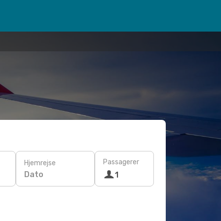
Passagerer
Hjemrejse
Dato
1