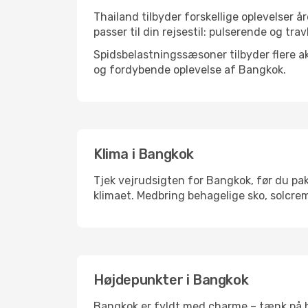
Thailand tilbyder forskellige oplevelser å
passer til din rejsestil: pulserende og trav
Spidsbelastningssæsoner tilbyder flere ak
og fordybende oplevelse af Bangkok.
Klima i Bangkok
Tjek vejrudsigten for Bangkok, før du pak
klimaet. Medbring behagelige sko, solcrem
Højdepunkter i Bangkok
Bangkok er fyldt med charme – tænk på hi