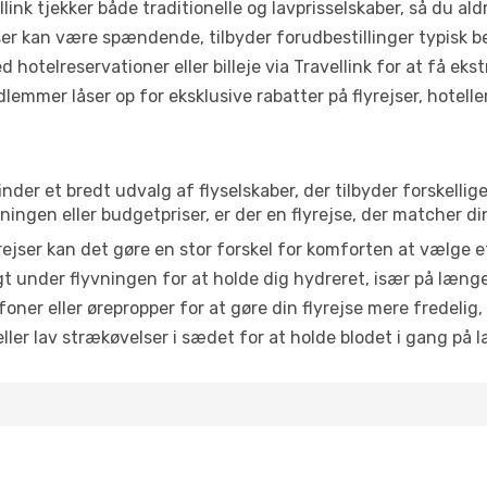
link tjekker både traditionelle og lavprisselskaber, så du aldri
r kan være spændende, tilbyder forudbestillinger typisk bedr
 hotelreservationer eller billeje via Travellink for at få eks
emmer låser op for eksklusive rabatter på flyrejser, hoteller o
inder et bredt udvalg af flyselskaber, der tilbyder forskell
ingen eller budgetpriser, er der en flyrejse, der matcher di
ejser kan det gøre en stor forskel for komforten at vælge 
 under flyvningen for at holde dig hydreret, især på læng
ner eller ørepropper for at gøre din flyrejse mere fredelig,
ler lav strækøvelser i sædet for at holde blodet i gang på l