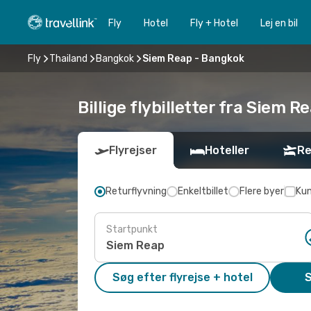
Fly
Hotel
Fly + Hotel
Lej en bil
Fly
Thailand
Bangkok
Siem Reap - Bangkok
Billige flybilletter fra Siem R
Flyrejser
Hoteller
Re
Returflyvning
Enkeltbillet
Flere byer
Kun
Startpunkt
Søg efter flyrejse + hotel
S