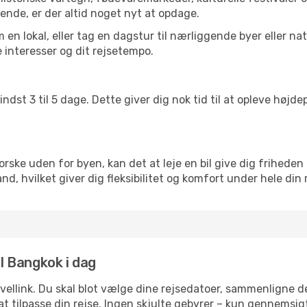
ende, er der altid noget nyt at opdage.
en lokal, eller tag en dagstur til nærliggende byer eller na
 interesser og dit rejsetempo.
ndst 3 til 5 dage. Dette giver dig nok tid til at opleve høj
rske uden for byen, kan det at leje en bil give dig friheden 
iland, hvilket giver dig fleksibilitet og komfort under hele din 
il Bangkok i dag
avellink. Du skal blot vælge dine rejsedatoer, sammenligne
r at tilpasse din rejse. Ingen skjulte gebyrer – kun gennemsi