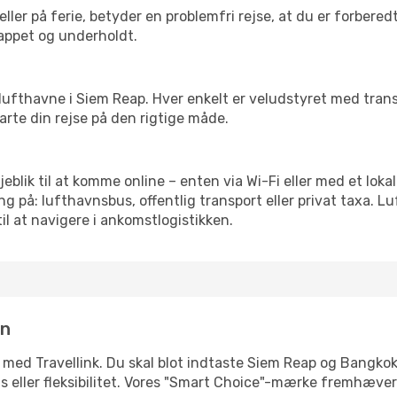
ler på ferie, betyder en problemfri rejse, at du er forbered
slappet og underholdt.
rre lufthavne i Siem Reap. Hver enkelt er veludstyret med tra
tarte din rejse på den rigtige måde.
jeblik til at komme online – enten via Wi-Fi eller med et lok
g på: lufthavnsbus, offentlig transport eller privat taxa. 
il at navigere i ankomstlogistikken.
in
 med Travellink. Du skal blot indtaste Siem Reap og Bangkok,
pris eller fleksibilitet. Vores "Smart Choice"-mærke fremhæve