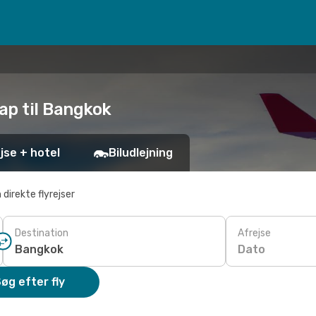
eap til Bangkok
jse + hotel
Biludlejning
 direkte flyrejser
Destination
Afrejse
Dato
øg efter fly