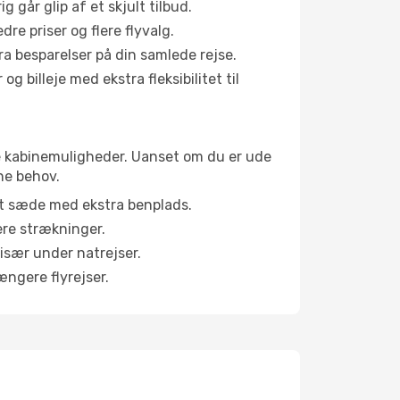
g går glip af et skjult tilbud.
e priser og flere flyvalg.
tra besparelser på din samlede rejse.
g billeje med ekstra fleksibilitet til
ige kabinemuligheder. Uanset om du er ude
ne behov.
et sæde med ekstra benplads.
ere strækninger.
 især under natrejser.
ængere flyrejser.