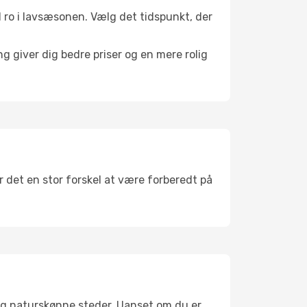
il ro i lavsæsonen. Vælg det tidspunkt, der
g giver dig bedre priser og en mere rolig
r det en stor forskel at være forberedt på
og naturskønne steder. Uanset om du er