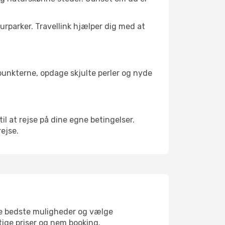
turparker. Travellink hjælper dig med at
depunkterne, opdage skjulte perler og nyde
til at rejse på dine egne betingelser.
rejse.
 de bedste muligheder og vælge
gtige priser og nem booking.