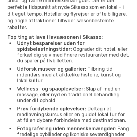
priser og færre menneskemængder. Det er det
perfekte tidspunkt at nyde Sikasso som en lokal – i
dit eget tempo. Hoteller og flyrejser er ofte billigere,
og nogle attraktioner tilbyder sæsonbestemte
rabatter.
Top ting at lave i lavsæsonen i Sikasso:
Udnyt besparelser uden for
spidsbelastningstider:
Opgrader dit hotel, eller
forkæl dig selv med finere restauranter med det,
du sparer på flybilletten.
Udforsk museer og gallerier:
Tilbring tid
indendørs med at afdække historie, kunst og
lokal kultur.
Wellness- og spaoplevelser:
Slap af med en
massage, eller nyd en traditionel behandling
under dit ophold.
Prøv fordybende oplevelser:
Deltag i et
madlavningskursus eller en guidet lokal tur for
at få en dybere forbindelse med destinationen.
Fotografering uden menneskemængder:
Fang
fredelige bybilleder og ikoniske seværdigheder