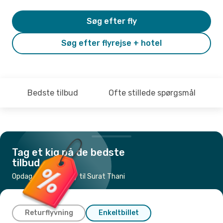
Søg efter fly
Søg efter flyrejse + hotel
Bedste tilbud
Ofte stillede spørgsmål
Tag et kig på de bedste
tilbud
Opdag de billigste fly til Surat Thani
Returflyvning
Enkeltbillet