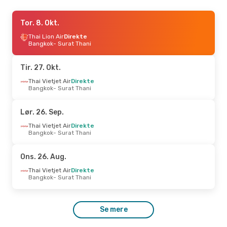
Tor. 10. Sep.
Tor. 8. Okt.
- Man. 14. Sep.
Thai Vietjet Air
Thai Lion Air
Direkte
Direkte
Bangkok
Bangkok
- Surat Thani
- Surat Thani
Thai Vietjet Air
Direkte
Surat Thani
- Bangkok
Tir. 27. Okt.
Lør. 29. Aug.
Thai Vietjet Air
- Man. 31. Aug.
Direkte
Bangkok
- Surat Thani
Thai Lion Air
1 Mellemlanding
Chiang Mai
- Surat Thani
Thai Vietjet Air
1 Mellemlanding
Lør. 26. Sep.
Surat Thani
- Chiang Mai
Thai Vietjet Air
Direkte
Bangkok
- Surat Thani
Ons. 26. Aug.
Thai Vietjet Air
Direkte
Bangkok
- Surat Thani
Se mere