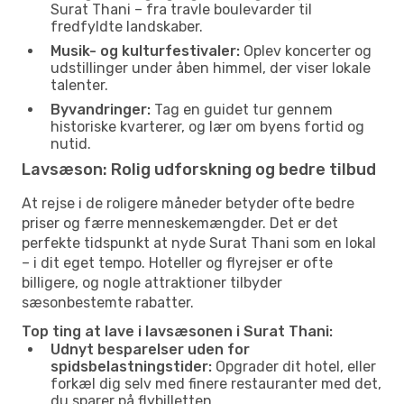
Surat Thani – fra travle boulevarder til
fredfyldte landskaber.
Musik- og kulturfestivaler:
Oplev koncerter og
udstillinger under åben himmel, der viser lokale
talenter.
Byvandringer:
Tag en guidet tur gennem
historiske kvarterer, og lær om byens fortid og
nutid.
Lavsæson: Rolig udforskning og bedre tilbud
At rejse i de roligere måneder betyder ofte bedre
priser og færre menneskemængder. Det er det
perfekte tidspunkt at nyde Surat Thani som en lokal
– i dit eget tempo. Hoteller og flyrejser er ofte
billigere, og nogle attraktioner tilbyder
sæsonbestemte rabatter.
Top ting at lave i lavsæsonen i Surat Thani:
Udnyt besparelser uden for
spidsbelastningstider:
Opgrader dit hotel, eller
forkæl dig selv med finere restauranter med det,
du sparer på flybilletten.