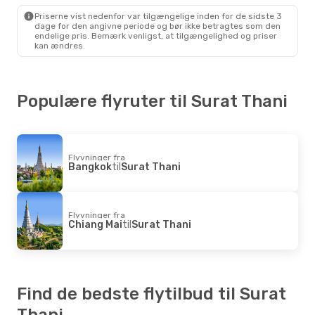
Priserne vist nedenfor var tilgængelige inden for de sidste 3
dage for den angivne periode og bør ikke betragtes som den
endelige pris. Bemærk venligst, at tilgængelighed og priser
kan ændres.
Populære flyruter til Surat Thani
Flyvninger fra
Bangkok
til
Surat Thani
Flyvninger fra
Chiang Mai
til
Surat Thani
Find de bedste flytilbud til Surat
Thani