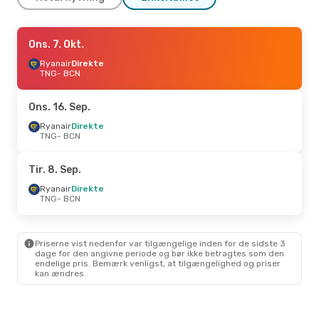
Fre. 25. Sep.
Ons. 7. Okt.
- Man. 28. Sep.
Ryanair
Ryanair
Direkte
Direkte
TNG
TNG
- BCN
- BCN
Ryanair
Direkte
BCN
- TNG
Ons. 16. Sep.
Søn. 27. Sep.
Ryanair
Direkte
- Man. 28. Sep.
TNG
- BCN
Ryanair
Direkte
TNG
- BCN
Ryanair
Direkte
Tir. 8. Sep.
BCN
- TNG
Ryanair
Direkte
TNG
- BCN
Priserne vist nedenfor var tilgængelige inden for de sidste 3
dage for den angivne periode og bør ikke betragtes som den
endelige pris. Bemærk venligst, at tilgængelighed og priser
kan ændres.