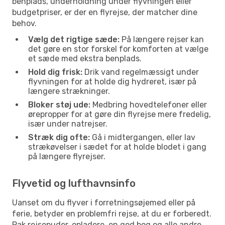
benplads, underholdning under flyvningen eller
budgetpriser, er der en flyrejse, der matcher dine
behov.
Vælg det rigtige sæde:
På længere rejser kan
det gøre en stor forskel for komforten at vælge
et sæde med ekstra benplads.
Hold dig frisk:
Drik vand regelmæssigt under
flyvningen for at holde dig hydreret, især på
længere strækninger.
Bloker støj ude:
Medbring hovedtelefoner eller
ørepropper for at gøre din flyrejse mere fredelig,
især under natrejser.
Stræk dig ofte:
Gå i midtergangen, eller lav
strækøvelser i sædet for at holde blodet i gang
på længere flyrejser.
Flyvetid og lufthavnsinfo
Uanset om du flyver i forretningsøjemed eller på
ferie, betyder en problemfri rejse, at du er forberedt.
Pak rejsepuder, opladere, en god bog og alle andre