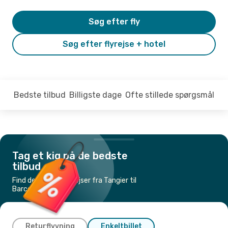
Søg efter fly
Søg efter flyrejse + hotel
Bedste tilbud
Billigste dage
Ofte stillede spørgsmål
Tag et kig på de bedste
tilbud
Find de billigste flyrejser fra Tangier til
Barcelona
Returflyvning
Enkeltbillet