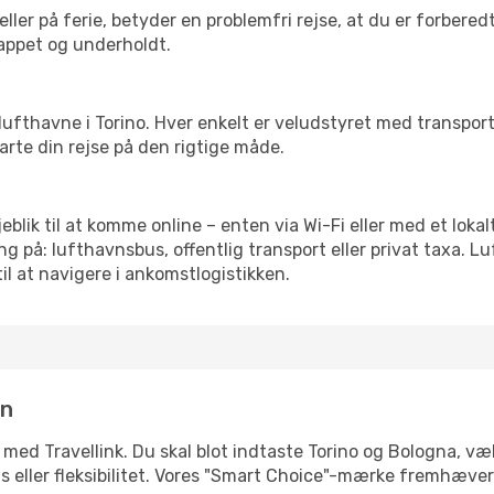
ler på ferie, betyder en problemfri rejse, at du er forbered
slappet og underholdt.
rre lufthavne i Torino. Hver enkelt er veludstyret med transpo
tarte din rejse på den rigtige måde.
jeblik til at komme online – enten via Wi-Fi eller med et loka
g på: lufthavnsbus, offentlig transport eller privat taxa. 
il at navigere i ankomstlogistikken.
in
 med Travellink. Du skal blot indtaste Torino og Bologna, væl
pris eller fleksibilitet. Vores "Smart Choice"-mærke fremhæve