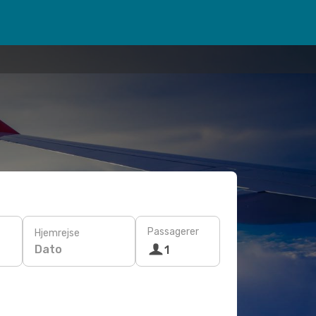
Passagerer
Hjemrejse
Dato
1