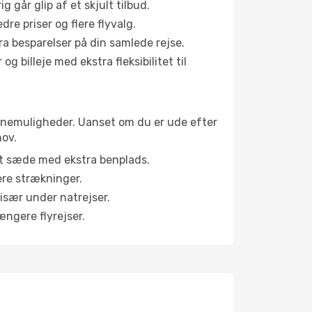
g går glip af et skjult tilbud.
e priser og flere flyvalg.
tra besparelser på din samlede rejse.
g billeje med ekstra fleksibilitet til
kabinemuligheder. Uanset om du er ude efter
hov.
et sæde med ekstra benplads.
ere strækninger.
 især under natrejser.
ængere flyrejser.