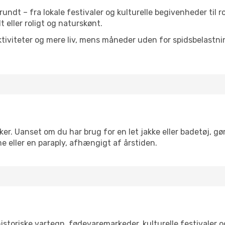
t rundt – fra lokale festivaler og kulturelle begivenheder til
lt eller roligt og naturskønt.
tiviteter og mere liv, mens måneder uden for spidsbelastnin
er. Uanset om du har brug for en let jakke eller badetøj, gø
e eller en paraply, afhængigt af årstiden.
storiske vartegn, fødevaremarkeder, kulturelle festivaler 