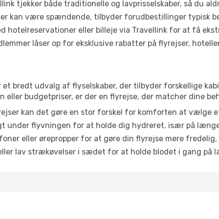
link tjekker både traditionelle og lavprisselskaber, så du aldri
r kan være spændende, tilbyder forudbestillinger typisk bedr
 hotelreservationer eller billeje via Travellink for at få eks
emmer låser op for eksklusive rabatter på flyrejser, hoteller o
r et bredt udvalg af flyselskaber, der tilbyder forskellige 
eller budgetpriser, er der en flyrejse, der matcher dine be
ejser kan det gøre en stor forskel for komforten at vælge 
 under flyvningen for at holde dig hydreret, især på læng
ner eller ørepropper for at gøre din flyrejse mere fredelig,
ler lav strækøvelser i sædet for at holde blodet i gang på l