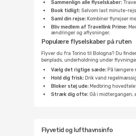
Sammenlign alle flyselskaber:
Travel
Book tidligt:
Selvom last minute-rejse
Saml din rejse:
Kombiner flyrejser med
Bliv medlem af Travellink Prime:
Medl
ændringer og aflysninger.
Populære flyselskaber på ruten
Flyver du fra Torino til Bologna? Du finde
benplads, underholdning under flyvningen 
Vælg det rigtige sæde:
På længere r
Hold dig frisk:
Drik vand regelmæssigt
Bloker støj ude:
Medbring hovedtelefo
Stræk dig ofte:
Gå i midtergangen, el
Flyvetid og lufthavnsinfo