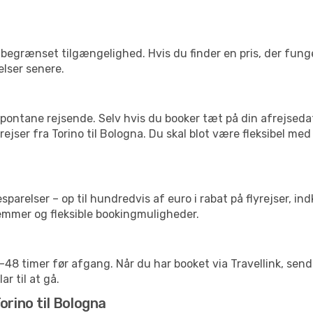
begrænset tilgængelighed. Hvis du finder en pris, der funger
elser senere.
pontane rejsende. Selv hvis du booker tæt på din afrejseda
ejser fra Torino til Bologna. Du skal blot være fleksibel me
arelser – op til hundredvis af euro i rabat på flyrejser, ind
lemmer og fleksible bookingmuligheder.
24-48 timer før afgang. Når du har booket via Travellink, se
ar til at gå.
orino til Bologna