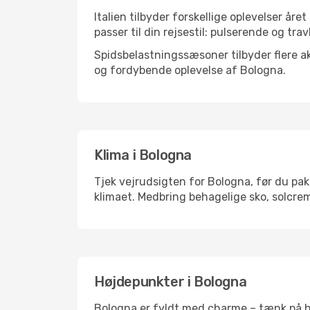
Italien tilbyder forskellige oplevelser åre
passer til din rejsestil: pulserende og trav
Spidsbelastningssæsoner tilbyder flere ak
og fordybende oplevelse af Bologna.
Klima i Bologna
Tjek vejrudsigten for Bologna, før du pakk
klimaet. Medbring behagelige sko, solcrem
Højdepunkter i Bologna
Bologna er fyldt med charme – tænk på hi