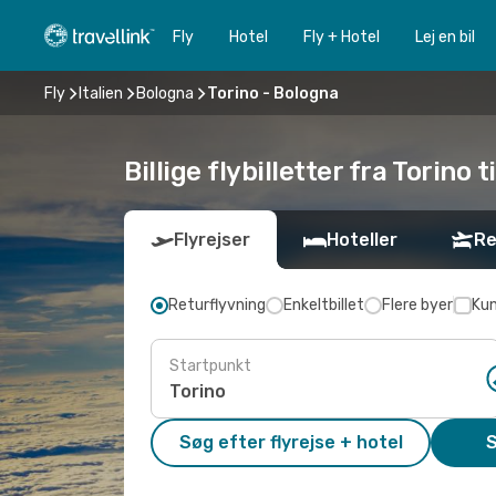
Fly
Hotel
Fly + Hotel
Lej en bil
Fly
Italien
Bologna
Torino - Bologna
Billige flybilletter fra Torino 
Flyrejser
Hoteller
Re
Returflyvning
Enkeltbillet
Flere byer
Kun
Startpunkt
Søg efter flyrejse + hotel
S