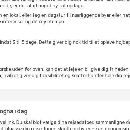
ende, er der altid noget nyt at opdage.
en lokal, eller tag en dagstur til nærliggende byer eller na
 interesser og dit rejsetempo.
ndst 3 til 5 dage. Dette giver dig nok tid til at opleve høj
rske uden for byen, kan det at leje en bil give dig friheden 
ien, hvilket giver dig fleksibilitet og komfort under hele din rej
logna i dag
avellink. Du skal blot vælge dine rejsedatoer, sammenligne
r at tilpasse din rejse. Ingen skjulte gebyrer – kun gennemsi