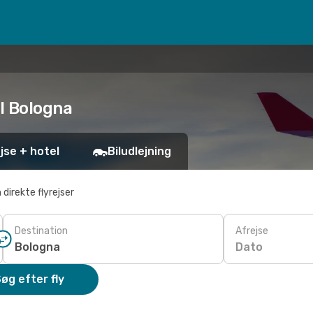
til Bologna
jse + hotel
Biludlejning
 direkte flyrejser
Destination
Afrejse
Dato
øg efter fly