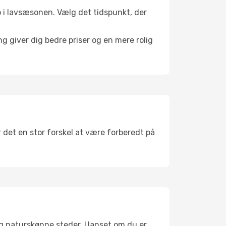
 ro i lavsæsonen. Vælg det tidspunkt, der
g giver dig bedre priser og en mere rolig
r det en stor forskel at være forberedt på
og naturskønne steder. Uanset om du er