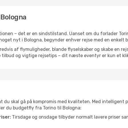
l Bologna
onen – det er en sindstilstand. Uanset om du forlader Torin
ller noget nyt i Bologna, begynder enhver rejse med en enkelt 
vis af flymuligheder, blande flyselskaber og skabe en rejsepl
tilbud og vigtige rejsetips – dit næste eventyr er kun et kli
 at du skal gå på kompromis med kvaliteten. Med intelligent 
der du budgetfly fra Torino til Bologna:
iser:
Tirsdage og onsdage tilbyder normalt lavere priser 