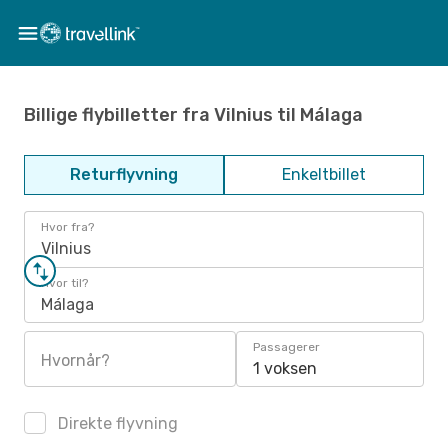
Billige flybilletter fra Vilnius til Málaga
Returflyvning
Enkeltbillet
Hvor fra?
Vilnius
Hvor til?
Málaga
Passagerer
Hvornår?
1 voksen
Direkte flyvning