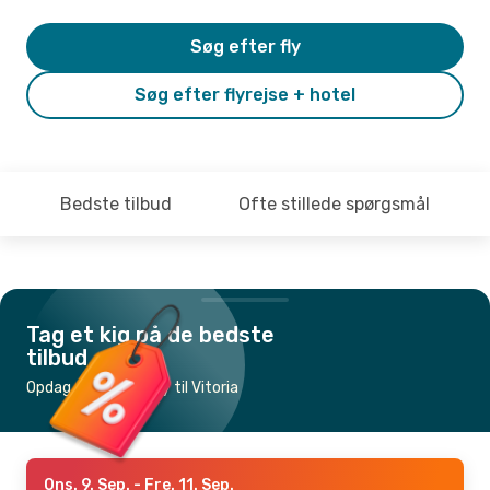
Søg efter fly
Søg efter flyrejse + hotel
Bedste tilbud
Ofte stillede spørgsmål
Tag et kig på de bedste
tilbud
Opdag de billigste fly til Vitoria
Ons. 9. Sep.
- Fre. 11. Sep.