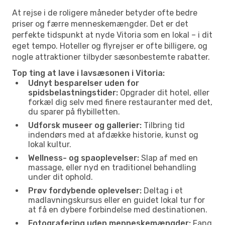
At rejse i de roligere måneder betyder ofte bedre
priser og færre menneskemængder. Det er det
perfekte tidspunkt at nyde Vitoria som en lokal – i dit
eget tempo. Hoteller og flyrejser er ofte billigere, og
nogle attraktioner tilbyder sæsonbestemte rabatter.
Top ting at lave i lavsæsonen i Vitoria:
Udnyt besparelser uden for
spidsbelastningstider:
Opgrader dit hotel, eller
forkæl dig selv med finere restauranter med det,
du sparer på flybilletten.
Udforsk museer og gallerier:
Tilbring tid
indendørs med at afdække historie, kunst og
lokal kultur.
Wellness- og spaoplevelser:
Slap af med en
massage, eller nyd en traditionel behandling
under dit ophold.
Prøv fordybende oplevelser:
Deltag i et
madlavningskursus eller en guidet lokal tur for
at få en dybere forbindelse med destinationen.
Fotografering uden menneskemængder:
Fang