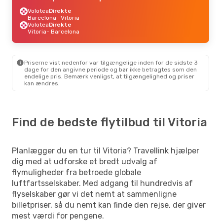
Volotea
Direkte
Barcelona
- Vitoria
Volotea
Direkte
Vitoria
- Barcelona
Priserne vist nedenfor var tilgængelige inden for de sidste 3
dage for den angivne periode og bør ikke betragtes som den
endelige pris. Bemærk venligst, at tilgængelighed og priser
kan ændres.
Find de bedste flytilbud til Vitoria
Planlægger du en tur til Vitoria? Travellink hjælper
dig med at udforske et bredt udvalg af
flymuligheder fra betroede globale
luftfartsselskaber. Med adgang til hundredvis af
flyselskaber gør vi det nemt at sammenligne
billetpriser, så du nemt kan finde den rejse, der giver
mest værdi for pengene.