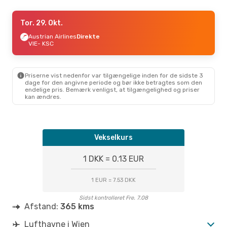
Tor. 27. Aug.
Tor. 29. Okt.
- Man. 31. Aug.
Austrian Airlines
Austrian Airlines
Direkte
Direkte
VIE
VIE
- KSC
- KSC
Austrian Airlines
Direkte
KSC
- VIE
Priserne vist nedenfor var tilgængelige inden for de sidste 3
dage for den angivne periode og bør ikke betragtes som den
endelige pris. Bemærk venligst, at tilgængelighed og priser
kan ændres.
Vekselkurs
1 DKK = 0.13 EUR
1 EUR = 7.53 DKK
Sidst kontrolleret Fre. 7.08
Afstand:
365 kms
Lufthavne i Wien