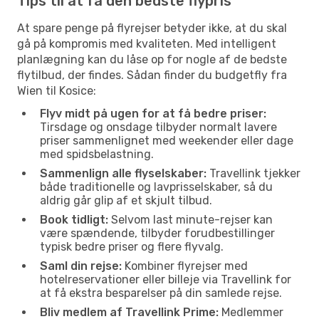
Tips til at få den bedste flypris
At spare penge på flyrejser betyder ikke, at du skal
gå på kompromis med kvaliteten. Med intelligent
planlægning kan du låse op for nogle af de bedste
flytilbud, der findes. Sådan finder du budgetfly fra
Wien til Kosice:
Flyv midt på ugen for at få bedre priser:
Tirsdage og onsdage tilbyder normalt lavere
priser sammenlignet med weekender eller dage
med spidsbelastning.
Sammenlign alle flyselskaber:
Travellink tjekker
både traditionelle og lavprisselskaber, så du
aldrig går glip af et skjult tilbud.
Book tidligt:
Selvom last minute-rejser kan
være spændende, tilbyder forudbestillinger
typisk bedre priser og flere flyvalg.
Saml din rejse:
Kombiner flyrejser med
hotelreservationer eller billeje via Travellink for
at få ekstra besparelser på din samlede rejse.
Bliv medlem af Travellink Prime:
Medlemmer