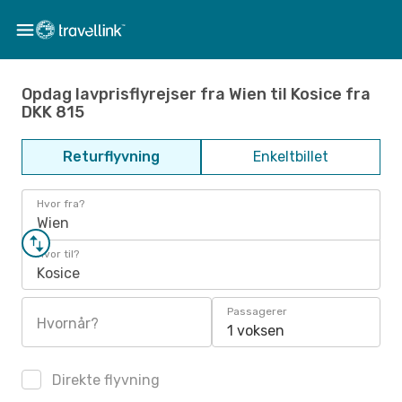
Opdag lavprisflyrejser fra Wien til Kosice fra
DKK 815
Returflyvning
Enkeltbillet
Hvor fra?
Wien
Hvor til?
Kosice
Passagerer
Hvornår?
1 voksen
Direkte flyvning