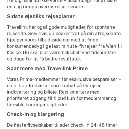
for dig, skal du ikke vente – book tidligt for at sikre
den og undgå overraskelser senere.
Sidste øjebliks rejseplaner
Travellink har også gode muligheder for spontane
rejsende. Selv hvis du booker tæt på din afrejsedato,
hjælper vores tilbudsside dig med at finde
konkurrencedygtige last minute-flyrejser fra Wien til
Kosice. Du skal blot være fleksibel med tidspunkter
og dage for at få bedre resultater.
Spar mere med Travellink Prime
Vores Prime-medlemmer får eksklusive besparelser –
op til hundredvis af euro i rabat på flyrejser,
indkvartering og billeje. Rejs smartere med
prioriteret adgang til tilbud kun for medlemmer og
fleksible bookingmuligheder.
Check-in og klargøring
De fleste flyselskaber tillader check-in 24-48 timer