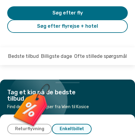
Søg efter fly
Søg efter flyrejse + hotel
Bedste tilbud
Billigste dage
Ofte stillede spørgsmål
Tag et kig på de bedste
tilbud
Find de billigste flyrejser fra Wien til Kosice
Returflyvning
Enkeltbillet