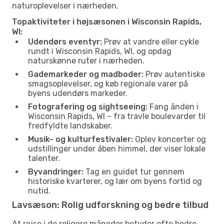
naturoplevelser i nærheden.
Topaktiviteter i højsæsonen i Wisconsin Rapids,
WI:
Udendørs eventyr:
Prøv at vandre eller cykle
rundt i Wisconsin Rapids, WI, og opdag
naturskønne ruter i nærheden.
Gademarkeder og madboder:
Prøv autentiske
smagsoplevelser, og køb regionale varer på
byens udendørs markeder.
Fotografering og sightseeing:
Fang ånden i
Wisconsin Rapids, WI – fra travle boulevarder til
fredfyldte landskaber.
Musik- og kulturfestivaler:
Oplev koncerter og
udstillinger under åben himmel, der viser lokale
talenter.
Byvandringer:
Tag en guidet tur gennem
historiske kvarterer, og lær om byens fortid og
nutid.
Lavsæson: Rolig udforskning og bedre tilbud
At rejse i de roligere måneder betyder ofte bedre