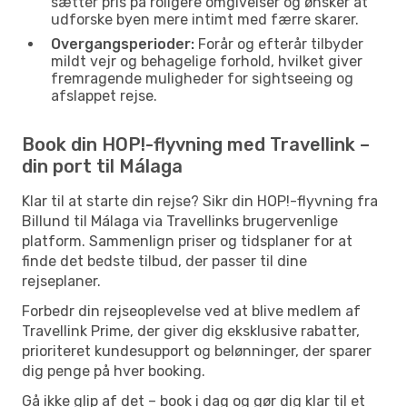
sætter pris på roligere omgivelser og ønsker at
udforske byen mere intimt med færre skarer.
Overgangsperioder:
Forår og efterår tilbyder
mildt vejr og behagelige forhold, hvilket giver
fremragende muligheder for sightseeing og
afslappet rejse.
Book din HOP!-flyvning med Travellink –
din port til Málaga
Klar til at starte din rejse? Sikr din HOP!-flyvning fra
Billund til Málaga via Travellinks brugervenlige
platform. Sammenlign priser og tidsplaner for at
finde det bedste tilbud, der passer til dine
rejseplaner.
Forbedr din rejseoplevelse ved at blive medlem af
Travellink Prime, der giver dig eksklusive rabatter,
prioriteret kundesupport og belønninger, der sparer
dig penge på hver booking.
Gå ikke glip af det – book i dag og gør dig klar til et