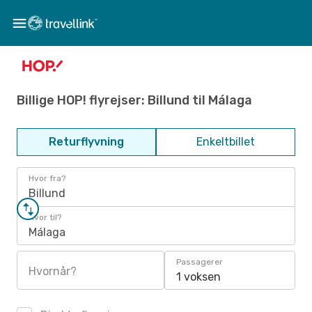
Billige HOP! flyrejser: Billund til Málaga
Returflyvning
Enkeltbillet
Hvor fra?
Billund
Hvor til?
Málaga
Passagerer
Hvornår?
1 voksen