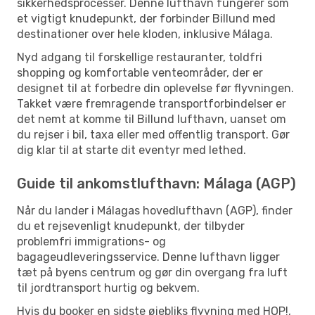
sikkerhedsprocesser. Denne lufthavn fungerer som
et vigtigt knudepunkt, der forbinder Billund med
destinationer over hele kloden, inklusive Málaga.
Nyd adgang til forskellige restauranter, toldfri
shopping og komfortable venteområder, der er
designet til at forbedre din oplevelse før flyvningen.
Takket være fremragende transportforbindelser er
det nemt at komme til Billund lufthavn, uanset om
du rejser i bil, taxa eller med offentlig transport. Gør
dig klar til at starte dit eventyr med lethed.
Guide til ankomstlufthavn: Málaga (AGP)
Når du lander i Málagas hovedlufthavn (AGP), finder
du et rejsevenligt knudepunkt, der tilbyder
problemfri immigrations- og
bagageudleveringsservice. Denne lufthavn ligger
tæt på byens centrum og gør din overgang fra luft
til jordtransport hurtig og bekvem.
Hvis du booker en sidste øjebliks flyvning med HOP!,