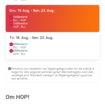
Ons. 19. Aug.
- Søn. 23. Aug.
D8
Direkte
BLL
- AGP
D8
Direkte
AGP
- BLL
Tir. 18. Aug.
- Søn. 23. Aug.
D8
Direkte
BLL
- AGP
D8
Direkte
AGP
- BLL
Priserne vist nedenfor var tilgængelige inden for de sidste 3
dage for den angivne periode og bør ikke betragtes som den
endelige pris. Bemærk venligst, at tilgængelighed og priser
kan ændres.
Om HOP!