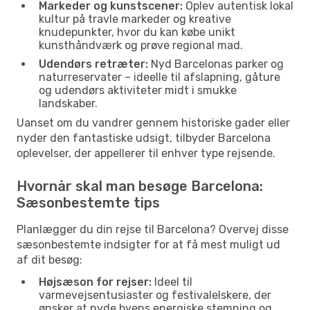
Markeder og kunstscener:
Oplev autentisk lokal
kultur på travle markeder og kreative
knudepunkter, hvor du kan købe unikt
kunsthåndværk og prøve regional mad.
Udendørs retræter:
Nyd Barcelonas parker og
naturreservater – ideelle til afslapning, gåture
og udendørs aktiviteter midt i smukke
landskaber.
Uanset om du vandrer gennem historiske gader eller
nyder den fantastiske udsigt, tilbyder Barcelona
oplevelser, der appellerer til enhver type rejsende.
Hvornår skal man besøge Barcelona:
Sæsonbestemte tips
Planlægger du din rejse til Barcelona? Overvej disse
sæsonbestemte indsigter for at få mest muligt ud
af dit besøg:
Højsæson for rejser:
Ideel til
varmevejsentusiaster og festivalelskere, der
ønsker at nyde byens energiske stemning og