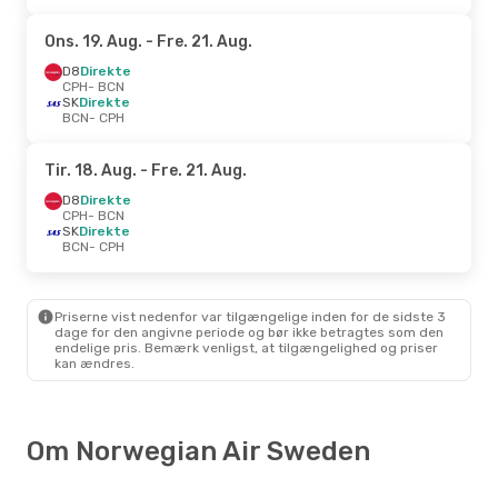
Ons. 19. Aug.
- Fre. 21. Aug.
D8
Direkte
CPH
- BCN
SK
Direkte
BCN
- CPH
Tir. 18. Aug.
- Fre. 21. Aug.
D8
Direkte
CPH
- BCN
SK
Direkte
BCN
- CPH
Priserne vist nedenfor var tilgængelige inden for de sidste 3
dage for den angivne periode og bør ikke betragtes som den
endelige pris. Bemærk venligst, at tilgængelighed og priser
kan ændres.
Om Norwegian Air Sweden