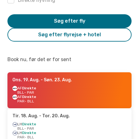
Direkte flyvning
Søg efter fly
Søg efter flyrejse + hotel
Book nu, før det er for sent
Ons. 19. Aug.
- Søn. 23. Aug.
AF
Direkte
BLL
- PAR
AF
Direkte
PAR
- BLL
Tir. 18. Aug.
- Tor. 20. Aug.
LH
Direkte
BLL
- PAR
LH
Direkte
PAR
- BLL