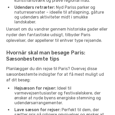
kunsthåndværk og prøve regional mad.
Udendørs retræter:
Nyd Pariss parker og
naturreservater – ideelle til afslapning, gåture
og udendørs aktiviteter midt i smukke
landskaber.
Uanset om du vandrer gennem historiske gader eller
nyder den fantastiske udsigt, tilbyder Paris
oplevelser, der appellerer til enhver type rejsende.
Hvornår skal man besøge Paris:
Sæsonbestemte tips
Planlægger du din rejse til Paris? Overvej disse
sæsonbestemte indsigter for at få mest muligt ud
af dit besøg:
Højsæson for rejser:
Ideel til
varmevejsentusiaster og festivalelskere, der
ønsker at nyde byens energiske stemning og
udendørsarrangementer.
Lave sæson for rejser:
Perfekt til dem, der
sætter pris på roligere omgivelser og ønsker at