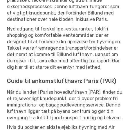
praktiske check-in-skranker og strømlinede
sikkerhedsprocesser. Denne lufthavn fungerer som
et vigtigt knudepunkt, der forbinder Billund med
destinationer over hele kloden, inklusive Paris.
Nyd adgang til forskellige restauranter, toldfri
shopping og komfortable venteområder, der er
designet til at forbedre din oplevelse før flyvningen.
Takket være fremragende transportforbindelser er
det nemt at komme til Billund lufthavn, uanset om
du rejser i bil, taxa eller med offentlig transport. Gør
dig klar til at starte dit eventyr med lethed.
Guide til ankomstlufthavn: Paris (PAR)
Når du lander i Pariss hovedlufthavn (PAR), finder du
et rejsevenligt knudepunkt, der tilbyder problemfri
immigrations- og bagageudleveringsservice. Denne
lufthavn ligger tæt på byens centrum og gør din
overgang fra luft til jordtransport hurtig og bekvem.
Hvis du booker en sidste øjebliks flyvning med Air