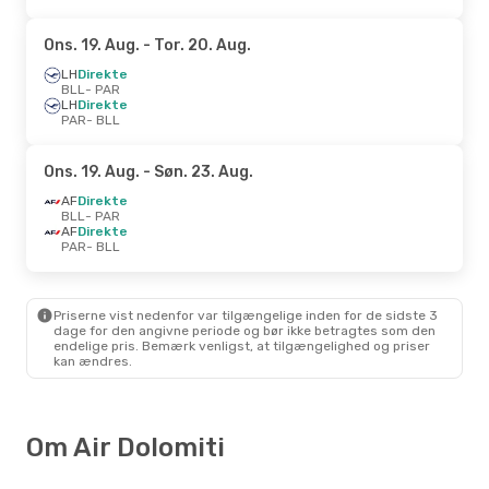
Ons. 19. Aug.
- Tor. 20. Aug.
LH
Direkte
BLL
- PAR
LH
Direkte
PAR
- BLL
Ons. 19. Aug.
- Søn. 23. Aug.
AF
Direkte
BLL
- PAR
AF
Direkte
PAR
- BLL
Priserne vist nedenfor var tilgængelige inden for de sidste 3
dage for den angivne periode og bør ikke betragtes som den
endelige pris. Bemærk venligst, at tilgængelighed og priser
kan ændres.
Om Air Dolomiti