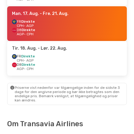
Man. 17. Aug.
- Fre. 21. Aug.
FR
Direkte
CPH
- AGP
D8
Direkte
AGP
- CPH
Tir. 18. Aug.
- Lør. 22. Aug.
FR
Direkte
CPH
- AGP
D8
Direkte
AGP
- CPH
Priserne vist nedenfor var tilgængelige inden for de sidste 3
dage for den angivne periode og bør ikke betragtes som den
endelige pris. Bemærk venligst, at tilgængelighed og priser
kan ændres.
Om Transavia Airlines