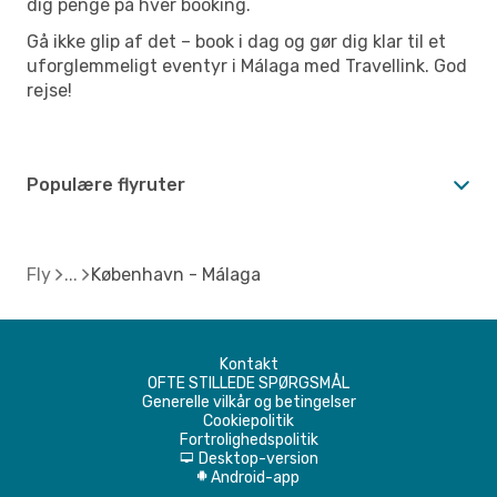
dig penge på hver booking.
Gå ikke glip af det – book i dag og gør dig klar til et
uforglemmeligt eventyr i Málaga med Travellink. God
rejse!
Populære flyruter
Fly
København - Málaga
Kontakt
OFTE STILLEDE SPØRGSMÅL
Generelle vilkår og betingelser
Cookiepolitik
Fortrolighedspolitik
Desktop-version
d
Android-app
A