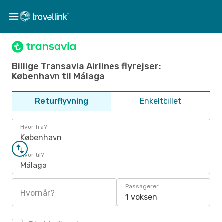
Billige Transavia Airlines flyrejser:
København til Málaga
Returflyvning
Enkeltbillet
Hvor fra?
København
Hvor til?
Málaga
Passagerer
Hvornår?
1 voksen