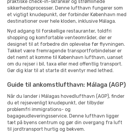
praktiske check-in-skranker og strømlinede
sikkerhedsprocesser. Denne lufthavn fungerer som
et vigtigt knudepunkt, der forbinder København med
destinationer over hele kloden, inklusive Málaga.
Nyd adgang til forskellige restauranter, toldfri
shopping og komfortable venteområder, der er
designet til at forbedre din oplevelse før flyvningen.
Takket være fremragende transportforbindelser er
det nemt at komme til København lufthavn, uanset
om du rejser i bil, taxa eller med offentlig transport.
Gør dig klar til at starte dit eventyr med lethed.
Guide til ankomstlufthavn: Málaga (AGP)
Når du lander i Málagas hovedlufthavn (AGP), finder
du et rejsevenligt knudepunkt, der tilbyder
problemfri immigrations- og
bagageudleveringsservice. Denne lufthavn ligger
tæt på byens centrum og gør din overgang fra luft
til jordtransport hurtig og bekvem.