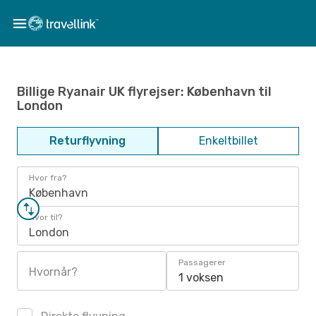
Billige Ryanair UK flyrejser: København til
London
Returflyvning
Enkeltbillet
Hvor fra?
København
Hvor til?
London
Passagerer
Hvornår?
1 voksen