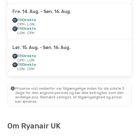
Fre. 14. Aug.
- Søn. 16. Aug.
FR
Direkte
CPH
- LON
FR
Direkte
LON
- CPH
Lør. 15. Aug.
- Søn. 16. Aug.
FR
Direkte
CPH
- LON
FR
Direkte
LON
- CPH
Priserne vist nedenfor var tilgængelige inden for de sidste 3
dage for den angivne periode og bør ikke betragtes som den
endelige pris. Bemærk venligst, at tilgængelighed og priser
kan ændres.
Om Ryanair UK