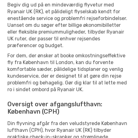
Begiv dig ud på en mindeværdig flyvetur med
Ryanair UK (RK), et pålideligt flyselskab kendt for
enestående service og problemfri rejseforbindelser.
Uanset om du søger efter billige økonomibilletter
eller fleksible premiummuligheder, tilbyder Ryanair
UK ruter, der passer til enhver rejsendes
præferencer og budget.
For dem, der ønsker at booke omkostningseffektive
fly fra København til London, kan du forvente
komfortable sæder, pålidelige tidsplaner og venlig
kundeservice, der er designet til at gøre din rejse
problemfri og behagelig. Gør dig klar til at lette med
ro i sindet ombord på Ryanair UK.
Oversigt over afgangslufthavn:
København (CPH)
Din flyvning afgår fra den veludstyrede København
lufthavn (CPH), hvor Ryanair UK (RK) tilbyder
praktiske check-in-skranker og strømlinede