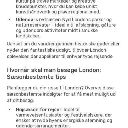
kultur på travle markeder og kreative
knudepunkter, hvor du kan købe unikt
kunsthåndværk og prøve regional mad.
Udendørs retræter:
Nyd Londons parker og
naturreservater – ideelle til afslapning, gåture
og udendørs aktiviteter midt i smukke
landskaber.
Uanset om du vandrer gennem historiske gader eller
nyder den fantastiske udsigt, tilbyder London
oplevelser, der appellerer til enhver type rejsende.
Hvornår skal man besøge London:
Sæsonbestemte tips
Planlægger du din rejse til London? Overvej disse
sæsonbestemte indsigter for at få mest muligt ud
af dit besøg:
Højsæson for rejser:
Ideel til
varmevejsentusiaster og festivalelskere, der
ønsker at nyde byens energiske stemning og
udendørsarrangementer.