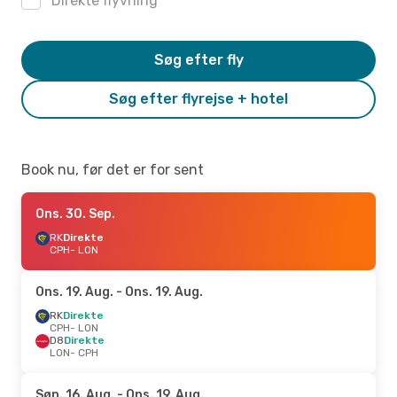
Direkte flyvning
Søg efter fly
Søg efter flyrejse + hotel
Book nu, før det er for sent
Ons. 30. Sep.
RK
Direkte
CPH
- LON
Ons. 19. Aug.
- Ons. 19. Aug.
RK
Direkte
CPH
- LON
D8
Direkte
LON
- CPH
Søn. 16. Aug.
- Ons. 19. Aug.