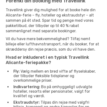
Forenkl din booking med Travellink
Travellink giver dig mulighed for at booke hele din
Alicante-ferie – fly, hoteller og ekstraudstyr – alt
sammen på ét sted. Spar tid og penge med vores
pakketilbud, der tilbyder op til 40 % rabat
sammenlignet med separate bookinger.
Vil du have mere bekvemmelighed? Tilføj nemt
billeje eller lufthavnstransport, når du booker, for at
skræddersy din rejse præcis, som du vil have den.
Hvad er inkluderet i en typisk Travellink
Alicante-feriepakke?
Fly:
Vælg mellem en bred vifte af flyselskaber,
der tilbyder fleksible tidsplaner og
overkommelige priser.
Indkvartering:
Bo på omhyggeligt udvalgte
hoteller, resorts eller pensionater, valgt for
kvalitet og værdi.
Ekstraudstyr:
Tilpas din rejse med valgfri
billeje, transport og andre tjenester for en