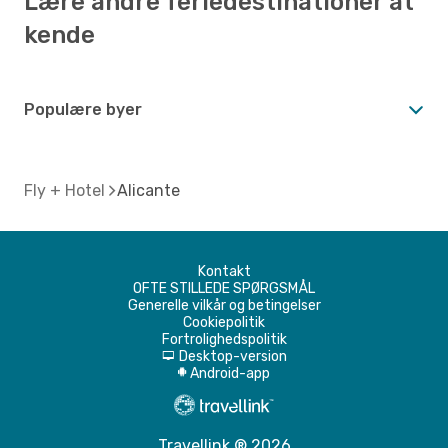
Lære andre feriedestinationer at
kende
Populære byer
Fly + Hotel
Alicante
Kontakt
OFTE STILLEDE SPØRGSMÅL
Generelle vilkår og betingelser
Cookiepolitik
Fortrolighedspolitik
Desktop-version
d
Android-app
A
Travellink ® 2026