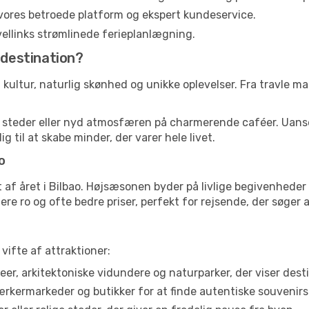
vores betroede platform og ekspert kundeservice.
ravellinks strømlinede ferieplanlægning.
 destination?
 kultur, naturlig skønhed og unikke oplevelser. Fra travle ma
ke steder eller nyd atmosfæren på charmerende caféer. Uan
ig til at skabe minder, der varer hele livet.
o
 af året i Bilbao. Højsæsonen byder på livlige begivenheder 
re ro og ofte bedre priser, perfekt for rejsende, der søger 
vifte af attraktioner:
r, arkitektoniske vidundere og naturparker, der viser desti
rmarkeder og butikker for at finde autentiske souvenirs 