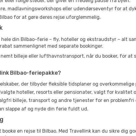
 eller rolige steder, der giver en fredelig pause fra byen.
ture, madlavningsworkshops eller udendørseventyr for at dyk
ilbao for at gøre deres rejse uforglemmelig.
k
 hele din Bilbao-ferie – fly, hoteller og ekstraudstyr – alt
 % rabat sammenlignet med separate bookinger.
emt billeje eller lufthavnstransport, når du booker, for at 
llink Bilbao-feriepakke?
lskaber, der tilbyder fleksible tidsplaner og overkommelige p
lgte hoteller, resorts eller pensionater, valgt for kvalitet 
lgfri billeje, transport og andre tjenester for en problemfri 
kan slappe af og nyde din ferie fuldt ud.
ag
 booke en rejse til Bilbao. Med Travellink kan du sikre dig go