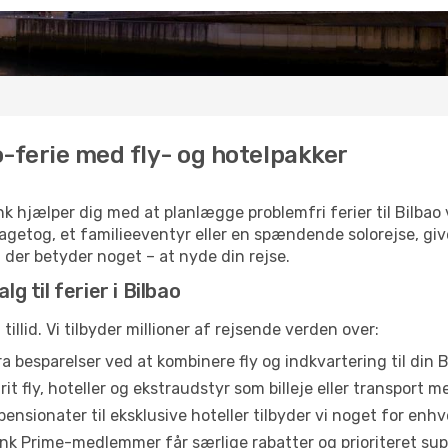
o-ferie med fly- og hotelpakker
k hjælper dig med at planlægge problemfri ferier til Bilbao 
lbagetog, et familieeventyr eller en spændende solorejse, g
, der betyder noget – at nyde din rejse.
g til ferier i Bilbao
illid. Vi tilbyder millioner af rejsende verden over:
a besparelser ved at kombinere fly og indkvartering til din B
t fly, hoteller og ekstraudstyr som billeje eller transport me
ensionater til eksklusive hoteller tilbyder vi noget for en
ink Prime-medlemmer får særlige rabatter og prioriteret sup