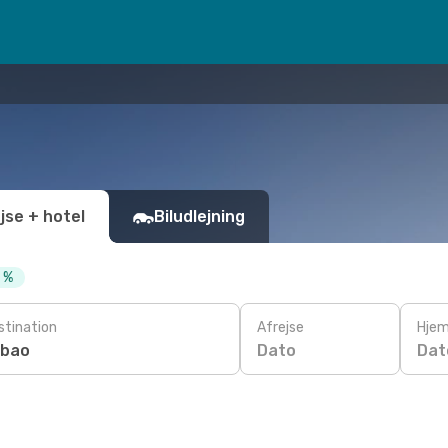
jse + hotel
Biludlejning
0 %
stination
Afrejse
Hjem
Dato
Dat