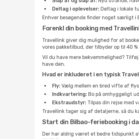
Slap af og slap af:
Nyd strande, haver
Deltag i oplevelser:
Deltag i lokale 
Enhver besøgende finder noget særligt i B
Forenkl din booking med Travellin
Travellink giver dig mulighed for at booke
vores pakketilbud, der tilbyder op til 40
Vil du have mere bekvemmelighed? Tilføj n
have den.
Hvad er inkluderet i en typisk Trave
Fly:
Vælg mellem en bred vifte af flyse
Indkvartering:
Bo på omhyggeligt udva
Ekstraudstyr:
Tilpas din rejse med va
Travellink tager sig af detaljerne, så du 
Start din Bilbao-feriebooking i d
Der har aldrig været et bedre tidspunkt at