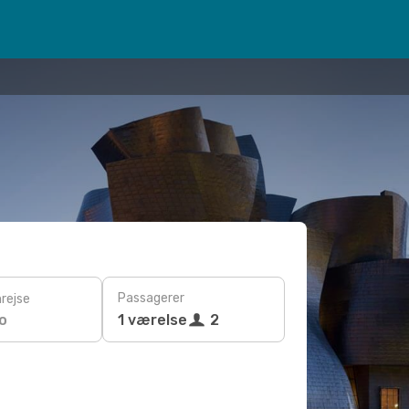
Passagerer
rejse
o
1 værelse
2