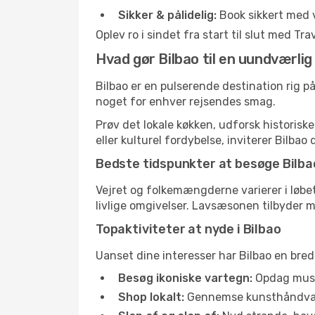
Sikker & pålidelig:
Book sikkert med 
Oplev ro i sindet fra start til slut med T
Hvad gør Bilbao til en uundværlig
Bilbao er en pulserende destination rig på
noget for enhver rejsendes smag.
Prøv det lokale køkken, udforsk historis
eller kulturel fordybelse, inviterer Bilbao d
Bedste tidspunkter at besøge Bilba
Vejret og folkemængderne varierer i løbet
livlige omgivelser. Lavsæsonen tilbyder me
Topaktiviteter at nyde i Bilbao
Uanset dine interesser har Bilbao en bred 
Besøg ikoniske vartegn:
Opdag musee
Shop lokalt:
Gennemse kunsthåndværke