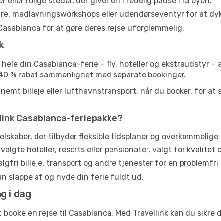
 eller rolige steder, der giver en fredelig pause fra byen.
ture, madlavningsworkshops eller udendørseventyr for at dyk
Casablanca for at gøre deres rejse uforglemmelig.
k
 hele din Casablanca-ferie – fly, hoteller og ekstraudstyr –
il 40 % rabat sammenlignet med separate bookinger.
emt billeje eller lufthavnstransport, når du booker, for at 
ellink Casablanca-feriepakke?
lskaber, der tilbyder fleksible tidsplaner og overkommelige p
lgte hoteller, resorts eller pensionater, valgt for kvalitet 
lgfri billeje, transport og andre tjenester for en problemfri 
kan slappe af og nyde din ferie fuldt ud.
g i dag
 booke en rejse til Casablanca. Med Travellink kan du sikre d