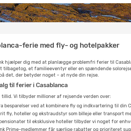
lanca-ferie med fly- og hotelpakker
k hjælper dig med at planlægge problemfri ferier til Casabla
t tilbagetog, et familieeventyr eller en spændende solorejs
 på det, der betyder noget – at nyde din rejse.
lg til ferier i Casablanca
illid. Vi tilbyder millioner af rejsende verden over:
a besparelser ved at kombinere fly og indkvartering til din 
t fly, hoteller og ekstraudstyr som billeje eller transport me
ensionater til eksklusive hoteller tilbyder vi noget for en
ink Prime-medlemmer får særlige rabatter og prioriteret sup