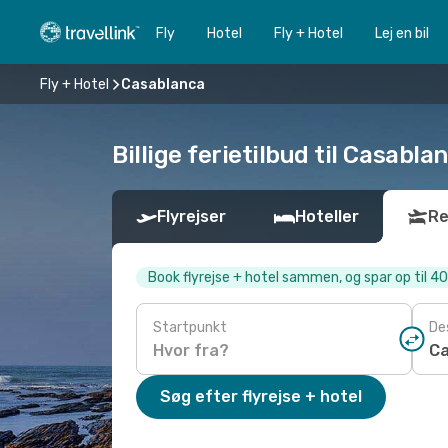
Fly
Hotel
Fly + Hotel
Lej en bil
Fly + Hotel
Casablanca
Billige ferietilbud til Casabla
Flyrejser
Hoteller
Re
Book flyrejse + hotel sammen, og spar op til 4
Startpunkt
De
Søg efter flyrejse + hotel