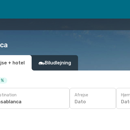
nca
jse + hotel
Biludlejning
0 %
stination
Afrejse
Hjem
Dato
Dat