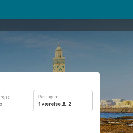
Passagerer
rejse
o
1 værelse
2