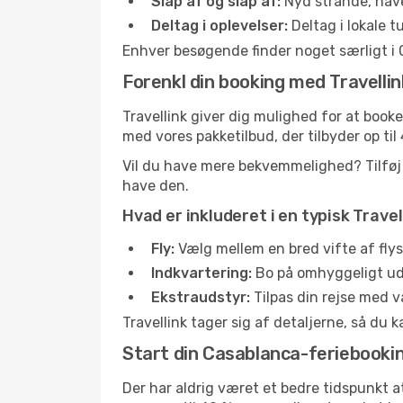
Slap af og slap af:
Nyd strande, haver
Deltag i oplevelser:
Deltag i lokale 
Enhver besøgende finder noget særligt i 
Forenkl din booking med Travellin
Travellink giver dig mulighed for at booke
med vores pakketilbud, der tilbyder op t
Vil du have mere bekvemmelighed? Tilføj n
have den.
Hvad er inkluderet i en typisk Trav
Fly:
Vælg mellem en bred vifte af flyse
Indkvartering:
Bo på omhyggeligt udva
Ekstraudstyr:
Tilpas din rejse med va
Travellink tager sig af detaljerne, så du 
Start din Casablanca-feriebookin
Der har aldrig været et bedre tidspunkt at