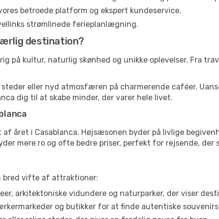
vores betroede platform og ekspert kundeservice.
ravellinks strømlinede ferieplanlægning.
ærlig destination?
g på kultur, naturlig skønhed og unikke oplevelser. Fra trav
ke steder eller nyd atmosfæren på charmerende caféer. Uan
nca dig til at skabe minder, der varer hele livet.
blanca
 af året i Casablanca. Højsæsonen byder på livlige begivenh
yder mere ro og ofte bedre priser, perfekt for rejsende, der
bred vifte af attraktioner:
r, arkitektoniske vidundere og naturparker, der viser desti
rmarkeder og butikker for at finde autentiske souvenirs 