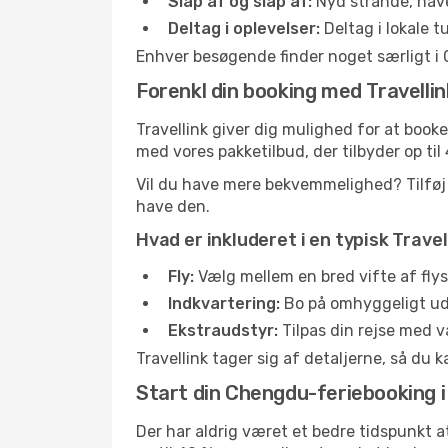
Slap af og slap af:
Nyd strande, haver
Deltag i oplevelser:
Deltag i lokale 
Enhver besøgende finder noget særligt i 
Forenkl din booking med Travellin
Travellink giver dig mulighed for at book
med vores pakketilbud, der tilbyder op t
Vil du have mere bekvemmelighed? Tilføj n
have den.
Hvad er inkluderet i en typisk Trav
Fly:
Vælg mellem en bred vifte af flyse
Indkvartering:
Bo på omhyggeligt udva
Ekstraudstyr:
Tilpas din rejse med va
Travellink tager sig af detaljerne, så du 
Start din Chengdu-feriebooking i
Der har aldrig været et bedre tidspunkt at