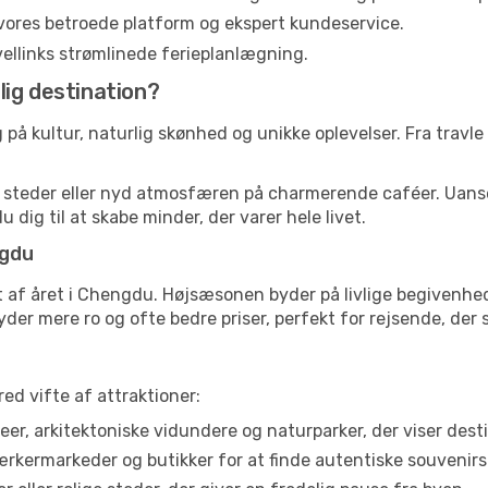
vores betroede platform og ekspert kundeservice.
ravellinks strømlinede ferieplanlægning.
ig destination?
å kultur, naturlig skønhed og unikke oplevelser. Fra travle 
ke steder eller nyd atmosfæren på charmerende caféer. Uan
u dig til at skabe minder, der varer hele livet.
ngdu
 af året i Chengdu. Højsæsonen byder på livlige begivenhede
yder mere ro og ofte bedre priser, perfekt for rejsende, der
ed vifte af attraktioner:
r, arkitektoniske vidundere og naturparker, der viser desti
rmarkeder og butikker for at finde autentiske souvenirs 