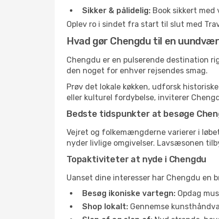
Sikker & pålidelig:
Book sikkert med 
Oplev ro i sindet fra start til slut med T
Hvad gør Chengdu til en uundværl
Chengdu er en pulserende destination rig p
den noget for enhver rejsendes smag.
Prøv det lokale køkken, udforsk historis
eller kulturel fordybelse, inviterer Chengd
Bedste tidspunkter at besøge Che
Vejret og folkemængderne varierer i løbet
nyder livlige omgivelser. Lavsæsonen tilb
Topaktiviteter at nyde i Chengdu
Uanset dine interesser har Chengdu en br
Besøg ikoniske vartegn:
Opdag musee
Shop lokalt:
Gennemse kunsthåndværke