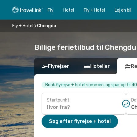
Fly
Hotel
Fly + Hotel
Lej en bil
Fly + Hotel
Chengdu
Billige ferietilbud til Chengdu
Flyrejser
Hoteller
Re
Book flyrejse + hotel sammen, og spar op til 4
Startpunkt
De
Søg efter flyrejse + hotel