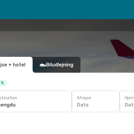
jse + hotel
Biludlejning
0 %
stination
Afrejse
Hjem
Dato
Dat