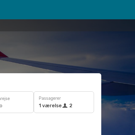
Passagerer
rejse
o
1 værelse
2