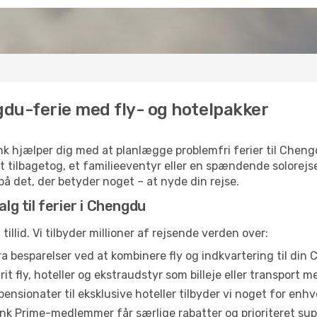
du-ferie med fly- og hotelpakker
k hjælper dig med at planlægge problemfri ferier til Chengd
t tilbagetog, et familieeventyr eller en spændende solorejs
 på det, der betyder noget – at nyde din rejse.
alg til ferier i Chengdu
illid. Vi tilbyder millioner af rejsende verden over:
a besparelser ved at kombinere fly og indkvartering til din
t fly, hoteller og ekstraudstyr som billeje eller transport me
ensionater til eksklusive hoteller tilbyder vi noget for en
ink Prime-medlemmer får særlige rabatter og prioriteret sup