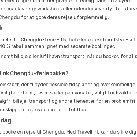
 eller rolige steder, der giver en fredelig pause fra byen.
ture, madlavningsworkshops eller udendørseventyr for at dyk
Chengdu for at gøre deres rejse uforglemmelig.
k
e hele din Chengdu-ferie – fly, hoteller og ekstraudstyr – a
il 40 % rabat sammenlignet med separate bookinger.
emt billeje eller lufthavnstransport, når du booker, for at 
ellink Chengdu-feriepakke?
lskaber, der tilbyder fleksible tidsplaner og overkommelige p
lgte hoteller, resorts eller pensionater, valgt for kvalitet 
lgfri billeje, transport og andre tjenester for en problemfri 
kan slappe af og nyde din ferie fuldt ud.
 dag
 booke en rejse til Chengdu. Med Travellink kan du sikre dig