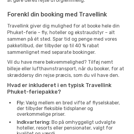
at gøre deres rejse uforglemmelig.
Forenkl din booking med Travellink
Travellink giver dig mulighed for at booke hele din
Phuket-ferie – fly, hoteller og ekstraudstyr – alt
sammen på ét sted. Spar tid og penge med vores
pakketilbud, der tilbyder op til 40 % rabat
sammenlignet med separate bookinger.
Vil du have mere bekvemmelighed? Tilføj nemt
billeje eller lufthavnstransport, når du booker, for at
skræddersy din rejse præcis, som du vil have den.
Hvad er inkluderet i en typisk Travellink
Phuket-feriepakke?
Fly:
Vælg mellem en bred vifte af flyselskaber,
der tilbyder fleksible tidsplaner og
overkommelige priser.
Indkvartering:
Bo på omhyggeligt udvalgte
hoteller, resorts eller pensionater, valgt for
kvalitet og værdi.