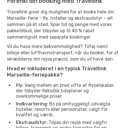
Forenkl din booking med Travellink
Travellink giver dig mulighed for at booke hele din
Marseille-ferie – fly, hoteller og ekstraudstyr – alt
sammen på ét sted. Spar tid og penge med vores
pakketilbud, der tilbyder op til 40 % rabat
sammenlignet med separate bookinger.
Vil du have mere bekvemmelighed? Tilføj nemt
billeje eller lufthavnstransport, når du booker, for at
skræddersy din rejse præcis, som du vil have den.
Hvad er inkluderet i en typisk Travellink
Marseille-feriepakke?
Fly:
Vælg mellem en bred vifte af flyselskaber,
der tilbyder fleksible tidsplaner og
overkommelige priser.
Indkvartering:
Bo på omhyggeligt udvalgte
hoteller, resorts eller pensionater, valgt for
kvalitet og værdi.
Ekstraudstyr:
Tilpas din rejse med valgfri
billeje, transport og andre tjenester for en