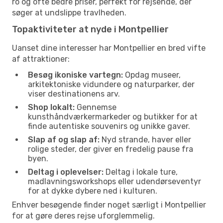
ro og ofte bedre priser, perfekt for rejsende, der
søger at undslippe travlheden.
Topaktiviteter at nyde i Montpellier
Uanset dine interesser har Montpellier en bred vifte
af attraktioner:
Besøg ikoniske vartegn:
Opdag museer,
arkitektoniske vidundere og naturparker, der
viser destinationens arv.
Shop lokalt:
Gennemse
kunsthåndværkermarkeder og butikker for at
finde autentiske souvenirs og unikke gaver.
Slap af og slap af:
Nyd strande, haver eller
rolige steder, der giver en fredelig pause fra
byen.
Deltag i oplevelser:
Deltag i lokale ture,
madlavningsworkshops eller udendørseventyr
for at dykke dybere ned i kulturen.
Enhver besøgende finder noget særligt i Montpellier
for at gøre deres rejse uforglemmelig.