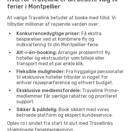
ferier i Montpellier
At vælge Travellink betyder at booke med tillid. Vi
tilbyder millioner af rejsende verden over:
Konkurrencedygtige priser:
Få ekstra
besparelser ved at kombinere fly og
indkvartering til din Montpellier-ferie.
Alt-i-én-booking:
Arranger problemfrit fly,
hoteller og ekstraudstyr som billeje eller
transport med et par enkle klik.
Fleksible muligheder:
Fra hyggelige pensionater
til eksklusive hoteller tilbyder vi noget for
enhver rejsepræference og ethvert budget.
Eksklusive medlemsfordele:
Travellink Prime-
medlemmer får særlige rabatter og prioriteret
support.
Sikker & pålidelig:
Book sikkert med vores
betroede platform og ekspert kundeservice.
Oplev ro i sindet fra start til slut med Travellinks
strømlinede ferieplanlægning.