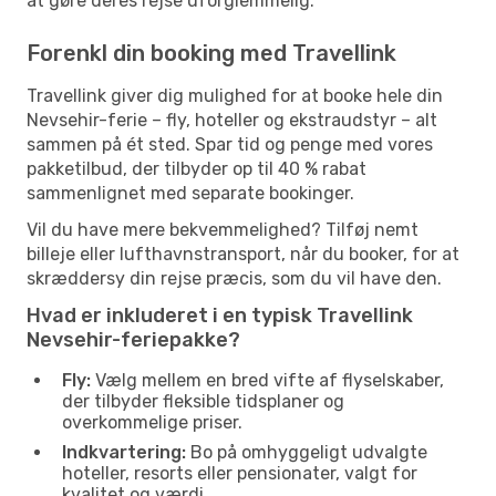
at gøre deres rejse uforglemmelig.
Forenkl din booking med Travellink
Travellink giver dig mulighed for at booke hele din
Nevsehir-ferie – fly, hoteller og ekstraudstyr – alt
sammen på ét sted. Spar tid og penge med vores
pakketilbud, der tilbyder op til 40 % rabat
sammenlignet med separate bookinger.
Vil du have mere bekvemmelighed? Tilføj nemt
billeje eller lufthavnstransport, når du booker, for at
skræddersy din rejse præcis, som du vil have den.
Hvad er inkluderet i en typisk Travellink
Nevsehir-feriepakke?
Fly:
Vælg mellem en bred vifte af flyselskaber,
der tilbyder fleksible tidsplaner og
overkommelige priser.
Indkvartering:
Bo på omhyggeligt udvalgte
hoteller, resorts eller pensionater, valgt for
kvalitet og værdi.