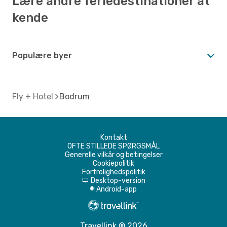
Lære andre feriedestinationer at
kende
Populære byer
Fly + Hotel
Bodrum
Kontakt
OFTE STILLEDE SPØRGSMÅL
Generelle vilkår og betingelser
Cookiepolitik
Fortrolighedspolitik
Desktop-version
d
Android-app
A
Travellink ® 2026