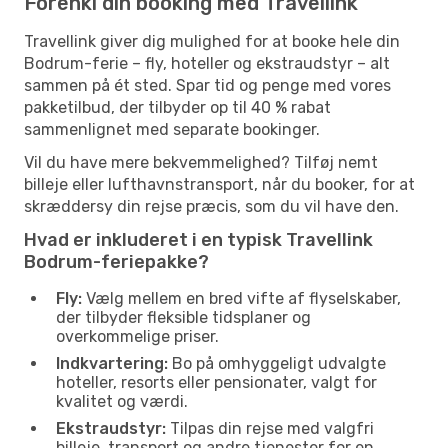
Forenkl din booking med Travellink
Travellink giver dig mulighed for at booke hele din
Bodrum-ferie – fly, hoteller og ekstraudstyr – alt
sammen på ét sted. Spar tid og penge med vores
pakketilbud, der tilbyder op til 40 % rabat
sammenlignet med separate bookinger.
Vil du have mere bekvemmelighed? Tilføj nemt
billeje eller lufthavnstransport, når du booker, for at
skræddersy din rejse præcis, som du vil have den.
Hvad er inkluderet i en typisk Travellink
Bodrum-feriepakke?
Fly:
Vælg mellem en bred vifte af flyselskaber,
der tilbyder fleksible tidsplaner og
overkommelige priser.
Indkvartering:
Bo på omhyggeligt udvalgte
hoteller, resorts eller pensionater, valgt for
kvalitet og værdi.
Ekstraudstyr:
Tilpas din rejse med valgfri
billeje, transport og andre tjenester for en