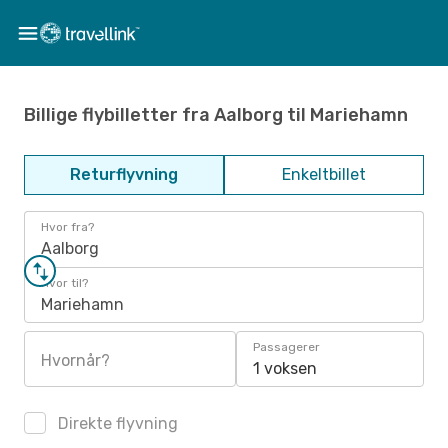
Billige flybilletter fra Aalborg til Mariehamn
Returflyvning
Enkeltbillet
Hvor fra?
Aalborg
Hvor til?
Mariehamn
Passagerer
Hvornår?
1 voksen
Direkte flyvning