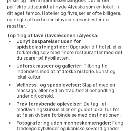
priser og færre menneskemængder. Det er det
perfekte tidspunkt at nyde Alyeska som en lokal – i
dit eget tempo. Hoteller og flyrejser er ofte billigere,
og nogle attraktioner tilbyder sæsonbestemte
rabatter.
Top ting at lave i lavsæsonen i Alyeska:
Udnyt besparelser uden for
spidsbelastningstider:
Opgrader dit hotel, eller
forkæl dig selv med finere restauranter med det,
du sparer på flybilletten.
Udforsk museer og gallerier:
Tilbring tid
indendørs med at afdække historie, kunst og
lokal kultur.
Wellness- og spaoplevelser:
Slap af med en
massage, eller nyd en traditionel behandling
under dit ophold.
Prøv fordybende oplevelser:
Deltag i et
madlavningskursus eller en guidet lokal tur for
at få en dybere forbindelse med destinationen.
Fotografering uden menneskemængder:
Fang
fredelige bybilleder og ikoniske seværdigheder