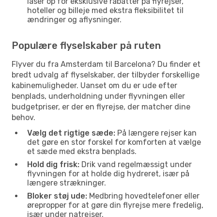
låser op for eksklusive rabatter på flyrejser,
hoteller og billeje med ekstra fleksibilitet til
ændringer og aflysninger.
Populære flyselskaber på ruten
Flyver du fra Amsterdam til Barcelona? Du finder et
bredt udvalg af flyselskaber, der tilbyder forskellige
kabinemuligheder. Uanset om du er ude efter
benplads, underholdning under flyvningen eller
budgetpriser, er der en flyrejse, der matcher dine
behov.
Vælg det rigtige sæde:
På længere rejser kan
det gøre en stor forskel for komforten at vælge
et sæde med ekstra benplads.
Hold dig frisk:
Drik vand regelmæssigt under
flyvningen for at holde dig hydreret, især på
længere strækninger.
Bloker støj ude:
Medbring hovedtelefoner eller
ørepropper for at gøre din flyrejse mere fredelig,
især under natrejser.