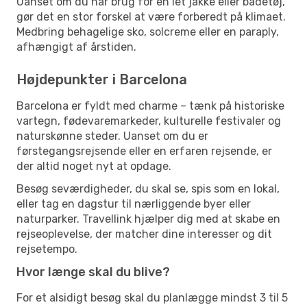
Uanset om du har brug for en let jakke eller badetøj,
gør det en stor forskel at være forberedt på klimaet.
Medbring behagelige sko, solcreme eller en paraply,
afhængigt af årstiden.
Højdepunkter i Barcelona
Barcelona er fyldt med charme – tænk på historiske
vartegn, fødevaremarkeder, kulturelle festivaler og
naturskønne steder. Uanset om du er
førstegangsrejsende eller en erfaren rejsende, er
der altid noget nyt at opdage.
Besøg seværdigheder, du skal se, spis som en lokal,
eller tag en dagstur til nærliggende byer eller
naturparker. Travellink hjælper dig med at skabe en
rejseoplevelse, der matcher dine interesser og dit
rejsetempo.
Hvor længe skal du blive?
For et alsidigt besøg skal du planlægge mindst 3 til 5