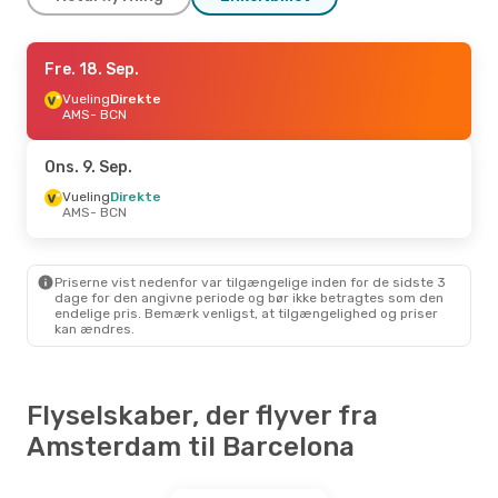
Søn. 11. Okt.
Fre. 18. Sep.
- Ons. 14. Okt.
Vueling
Vueling
Direkte
Direkte
AMS
AMS
- BCN
- BCN
Transavia Airlines
Direkte
BCN
- AMS
Ons. 9. Sep.
Lør. 5. Sep.
Vueling
Direkte
- Man. 7. Sep.
AMS
- BCN
Vueling
Direkte
AMS
- BCN
Transavia Airlines
Direkte
BCN
- AMS
Priserne vist nedenfor var tilgængelige inden for de sidste 3
dage for den angivne periode og bør ikke betragtes som den
endelige pris. Bemærk venligst, at tilgængelighed og priser
kan ændres.
Flyselskaber, der flyver fra
Amsterdam til Barcelona