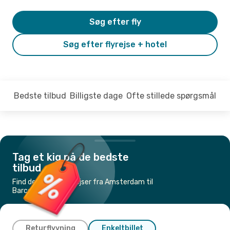
Søg efter fly
Søg efter flyrejse + hotel
Bedste tilbud
Billigste dage
Ofte stillede spørgsmål
Tag et kig på de bedste
tilbud
Find de billigste flyrejser fra Amsterdam til
Barcelona
Returflyvning
Enkeltbillet