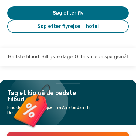
Søg efter fly
Søg efter flyrejse + hotel
Bedste tilbud
Billigste dage
Ofte stillede spørgsmål
Tag et kig på de bedste
tilbud
Find de billigste flyrejser fra Amsterdam til
Düsseldorf