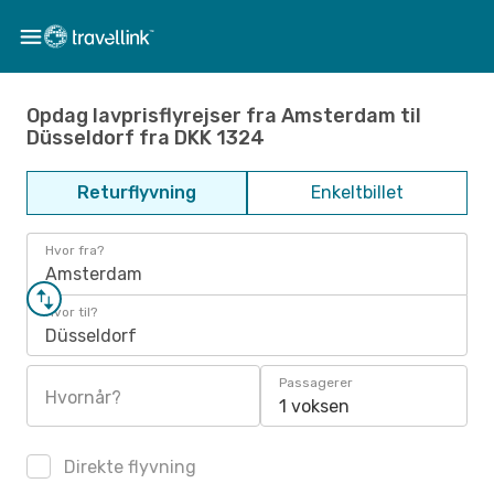
Opdag lavprisflyrejser fra Amsterdam til
Düsseldorf fra DKK 1324
Returflyvning
Enkeltbillet
Hvor fra?
Amsterdam
Hvor til?
Düsseldorf
Passagerer
Hvornår?
1 voksen
Direkte flyvning