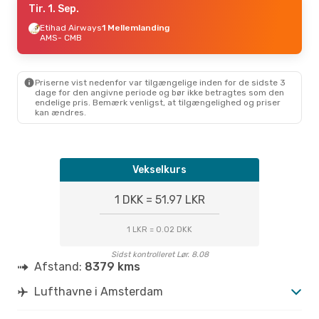
Tir. 1. Sep.
Etihad Airways
1 Mellemlanding
AMS
- CMB
Priserne vist nedenfor var tilgængelige inden for de sidste 3
dage for den angivne periode og bør ikke betragtes som den
endelige pris. Bemærk venligst, at tilgængelighed og priser
kan ændres.
Vekselkurs
1 DKK = 51.97 LKR
1 LKR = 0.02 DKK
Sidst kontrolleret Lør. 8.08
Afstand:
8379 kms
Lufthavne i Amsterdam