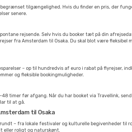
begrænset tilgængelighed. Hvis du finder en pris, der funger
elser senere.
pontane rejsende. Selv hvis du booker tæt på din afrejseda
ejser fra Amsterdam til Osaka. Du skal blot være fleksibel 
arelser – op til hundredvis af euro i rabat på flyrejser, ind
lemmer og fleksible bookingmuligheder.
24-48 timer før afgang. Når du har booket via Travellink, se
ar til at gå.
 Amsterdam til Osaka
 rundt – fra lokale festivaler og kulturelle begivenheder til 
lt eller roligt og naturskønt.