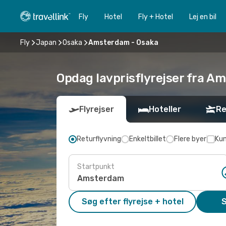
Fly
Hotel
Fly + Hotel
Lej en bil
Fly
Japan
Osaka
Amsterdam - Osaka
Opdag lavprisflyrejser fra A
Flyrejser
Hoteller
Re
Returflyvning
Enkeltbillet
Flere byer
Kun
Startpunkt
Søg efter flyrejse + hotel
S