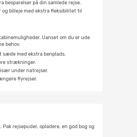
tra besparelser på din samlede rejse.
g billeje med ekstra fleksibilitet til
ge kabinemuligheder. Uanset om du er ude
ne behov.
et sæde med ekstra benplads.
ere strækninger.
 især under natrejser.
ængere flyrejser.
t. Pak rejsepuder, opladere, en god bog og