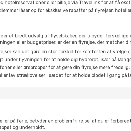
 hotelreservationer eller billeje via Travellink for at få eks
emmer låser op for eksklusive rabatter på flyrejser, hoteller o
der et bredt udvalg af flyselskaber, der tilbyder forskelli
ingen eller budgetpriser, er der en flyrejse, der matcher di
ejser kan det gøre en stor forskel for komforten at vælge 
 under flyvningen for at holde dig hydreret, især på læng
ner eller ørepropper for at gøre din flyrejse mere fredelig,
ler lav strækøvelser i sædet for at holde blodet i gang på l
ler på ferie, betyder en problemfri rejse, at du er forbered
slappet og underholdt.