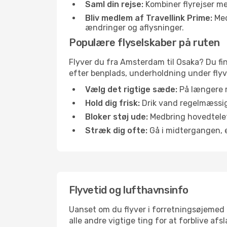
Saml din rejse:
Kombiner flyrejser med
Bliv medlem af Travellink Prime:
Medl
ændringer og aflysninger.
Populære flyselskaber på ruten
Flyver du fra Amsterdam til Osaka? Du fin
efter benplads, underholdning under flyvn
Vælg det rigtige sæde:
På længere r
Hold dig frisk:
Drik vand regelmæssigt
Bloker støj ude:
Medbring hovedtelefo
Stræk dig ofte:
Gå i midtergangen, el
Flyvetid og lufthavnsinfo
Uanset om du flyver i forretningsøjemed el
alle andre vigtige ting for at forblive af