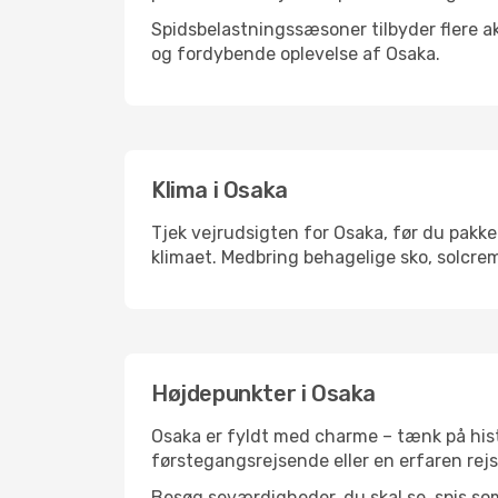
Spidsbelastningssæsoner tilbyder flere ak
og fordybende oplevelse af Osaka.
Klima i Osaka
Tjek vejrudsigten for Osaka, før du pakker
klimaet. Medbring behagelige sko, solcrem
Højdepunkter i Osaka
Osaka er fyldt med charme – tænk på hist
førstegangsrejsende eller en erfaren rejs
Besøg seværdigheder, du skal se, spis som 