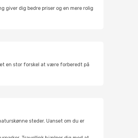
g giver dig bedre priser og en mere rolig
det en stor forskel at være forberedt på
 naturskønne steder. Uanset om du er
turparker. Travellink hjælper dig med at