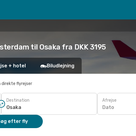
msterdam til Osaka fra DKK 3195
jse + hotel
Biludlejning
 direkte flyrejser
Destination
Afrejse
Dato
øg efter fly