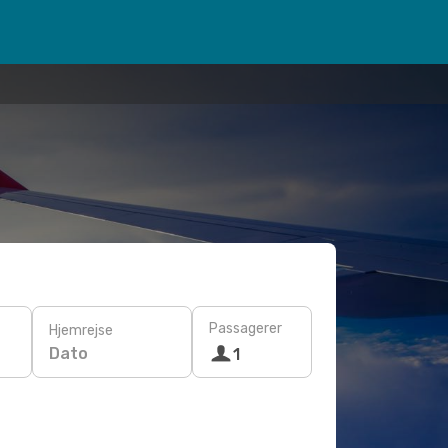
Passagerer
Hjemrejse
Dato
1