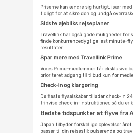
Priserne kan ændre sig hurtigt, især med 
tidligt for at sikre den og undgå overrask
Sidste øjebliks rejseplaner
Travellink har også gode muligheder for s
finde konkurrencedygtige last minute-flyr
resultater.
Spar mere med Travellink Prime
Vores Prime-medlemmer får eksklusive besp
prioriteret adgang til tilbud kun for med
Check-in og klargøring
De fleste flyselskaber tillader check-in 
trinvise check-in-instruktioner, så du er kl
Bedste tidspunkter at flyve fra
Japan tilbyder forskellige oplevelser året
passer til din rejsestil: pulserende og trav