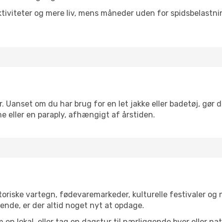
tiviteter og mere liv, mens måneder uden for spidsbelastnin
. Uanset om du har brug for en let jakke eller badetøj, gør 
e eller en paraply, afhængigt af årstiden.
oriske vartegn, fødevaremarkeder, kulturelle festivaler og
ende, er der altid noget nyt at opdage.
en lokal, eller tag en dagstur til nærliggende byer eller na