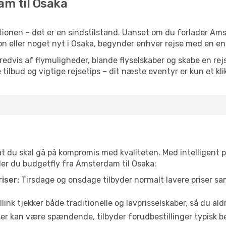
am til Osaka
tionen – det er en sindstilstand. Uanset om du forlader Am
ation eller noget nyt i Osaka, begynder enhver rejse med en en
vis af flymuligheder, blande flyselskaber og skabe en rejsepl
tilbud og vigtige rejsetips – dit næste eventyr er kun et kli
 at du skal gå på kompromis med kvaliteten. Med intelligent 
nder du budgetfly fra Amsterdam til Osaka:
iser:
Tirsdage og onsdage tilbyder normalt lavere priser 
link tjekker både traditionelle og lavprisselskaber, så du aldri
r kan være spændende, tilbyder forudbestillinger typisk bedr