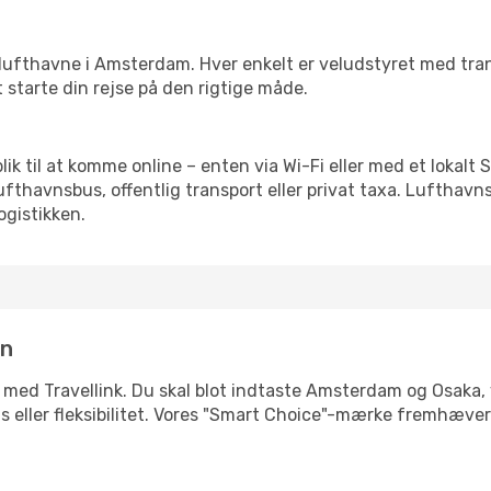
rre lufthavne i Amsterdam. Hver enkelt er veludstyret med tr
t starte din rejse på den rigtige måde.
blik til at komme online – enten via Wi-Fi eller med et lokal
lufthavnsbus, offentlig transport eller privat taxa. Luftha
ogistikken.
in
e med Travellink. Du skal blot indtaste Amsterdam og Osaka, 
pris eller fleksibilitet. Vores "Smart Choice"-mærke fremhæve