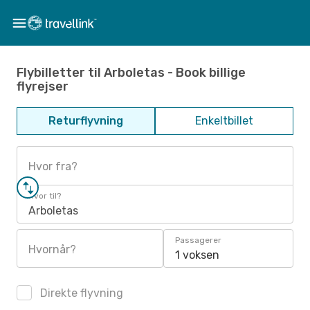
Flybilletter til Arboletas - Book billige
flyrejser
Returflyvning
Enkeltbillet
Hvor fra?
Hvor til?
Arboletas
Passagerer
Hvornår?
1 voksen
Direkte flyvning