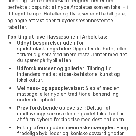
priser og færre menneskemængder. Det er det
perfekte tidspunkt at nyde Arboletas som en lokal – i
dit eget tempo. Hoteller og flyrejser er ofte billigere,
og nogle attraktioner tilbyder sæsonbestemte
rabatter.
Top ting at lave i lavsæsonen i Arboletas:
Udnyt besparelser uden for
spidsbelastningstider:
Opgrader dit hotel, eller
forkæl dig selv med finere restauranter med det,
du sparer på flybilletten.
Udforsk museer og gallerier:
Tilbring tid
indendørs med at afdække historie, kunst og
lokal kultur.
Wellness- og spaoplevelser:
Slap af med en
massage, eller nyd en traditionel behandling
under dit ophold.
Prøv fordybende oplevelser:
Deltag i et
madlavningskursus eller en guidet lokal tur for
at få en dybere forbindelse med destinationen.
Fotografering uden menneskemængder:
Fang
fredelige bybilleder og ikoniske seværdigheder