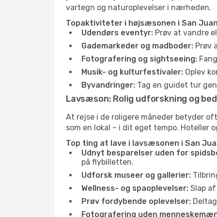
vartegn og naturoplevelser i nærheden.
Topaktiviteter i højsæsonen i San Juan
Udendørs eventyr:
Prøv at vandre el
Gademarkeder og madboder:
Prøv a
Fotografering og sightseeing:
Fang 
Musik- og kulturfestivaler:
Oplev kon
Byvandringer:
Tag en guidet tur genn
Lavsæson: Rolig udforskning og bed
At rejse i de roligere måneder betyder o
som en lokal – i dit eget tempo. Hoteller 
Top ting at lave i lavsæsonen i San Jua
Udnyt besparelser uden for spidsb
på flybilletten.
Udforsk museer og gallerier:
Tilbrin
Wellness- og spaoplevelser:
Slap af
Prøv fordybende oplevelser:
Deltag 
Fotografering uden menneskemæn