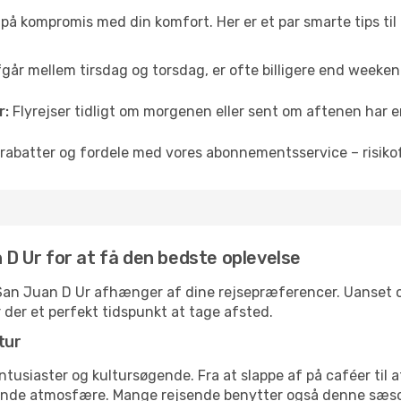
å på kompromis med din komfort. Her er et par smarte tips til
fgår mellem tirsdag og torsdag, er ofte billigere end weekendp
r:
Flyrejser tidligt om morgenen eller sent om aftenen har en
rabatter og fordele med vores abonnementsservice – risikofr
n D Ur for at få den bedste oplevelse
l San Juan D Ur afhænger af dine rejsepræferencer. Uanset om
r der et perfekt tidspunkt at tage afsted.
tur
ntusiaster og kultursøgende. Fra at slappe af på caféer til at
ende atmosfære. Mange rejsende benytter også denne sæson t