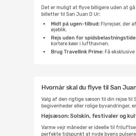
Det er muligt at flyve billigere uden at g
billetter til San Juan D Ur:
Midt på ugen-tilbud:
Flyrejser, der a
øjeblik.
Rejs uden for spidsbelastningstide
kortere køer i lufthavnen.
Brug Travellink Prime:
Få eksklusive 
Hvornår skal du flyve til San Jua
Valg af den rigtige sæson til din rejse ti
begivenheder eller rolige byvandringer, e
Højsæson: Solskin, festivaler og kul
Varme vejr måneder er ideelle til friluftse
perfekte tidspunkt at nyde byens pulser