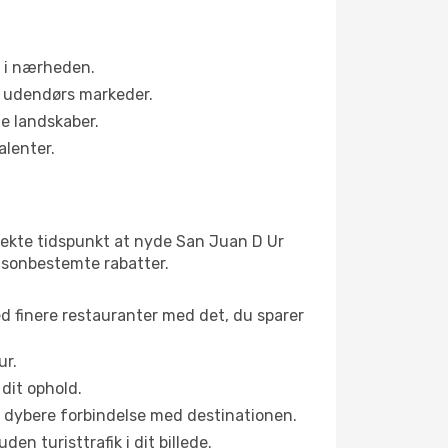
r i nærheden.
s udendørs markeder.
te landskaber.
alenter.
fekte tidspunkt at nyde San Juan D Ur
 sæsonbestemte rabatter.
ed finere restauranter med det, du sparer
ur.
dit ophold.
en dybere forbindelse med destinationen.
n turisttrafik i dit billede.