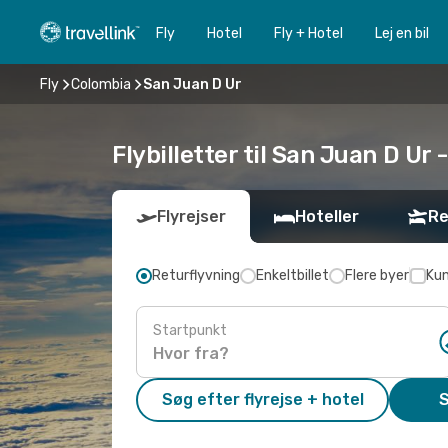
Fly
Hotel
Fly + Hotel
Lej en bil
Fly
Colombia
San Juan D Ur
Flybilletter til San Juan D Ur -
Flyrejser
Hoteller
Re
Returflyvning
Enkeltbillet
Flere byer
Kun
Startpunkt
Søg efter flyrejse + hotel
S