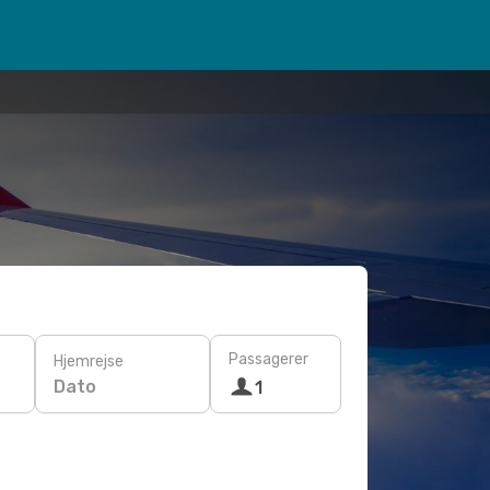
Passagerer
Hjemrejse
Dato
1