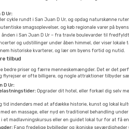
 D Ur:
ler cykle rundt i San Juan D Ur, og opdag naturskønne rute
utentiske smagsoplevelser, og køb regionale varer på byen
ånden i San Juan D Ur – fra travle boulevarder til fredfyld
certer og udstillinger under åben himmel, der viser lokale t
em historiske kvarterer, og lær om byens fortid og nutid.
re tilbud
fte bedre priser og færre menneskemængder. Det er det per
og flyrejser er ofte billigere, og nogle attraktioner tilbyder
n D Ur:
elastningstider:
Opgrader dit hotel, eller forkæl dig selv m
g tid indendørs med at afdække historie, kunst og lokal kult
 med en massage, eller nyd en traditionel behandling under 
i et madlavningskursus eller en guidet lokal tur for at få 
gder:
Fang fredelige bybilleder og ikoniske seværdigheder ude