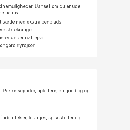
 kabinemuligheder. Uanset om du er ude
ne behov.
et sæde med ekstra benplads.
ere strækninger.
 især under natrejser.
ængere flyrejser.
t. Pak rejsepuder, opladere, en god bog og
tforbindelser, lounges, spisesteder og