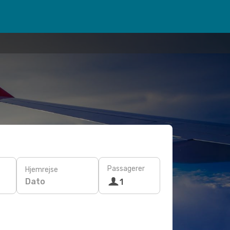
Passagerer
Hjemrejse
Dato
1