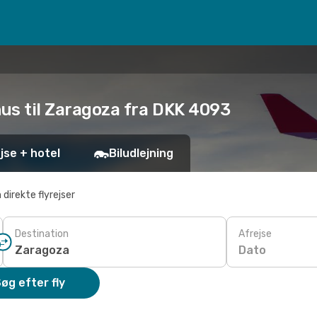
hus til Zaragoza fra DKK 4093
jse + hotel
Biludlejning
 direkte flyrejser
Destination
Afrejse
Dato
øg efter fly