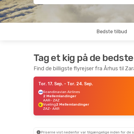
Bedste tilbud
Tag et kig på de bedste
Find de billigste flyrejser fra Århus til Z
Tor. 17. Sep.
- Tor. 24. Sep.
Scandinavian Airlines
2 Mellemlandinger
AAR
- ZAZ
Vueling
2 Mellemlandinger
ZAZ
- AAR
Priserne vist nedenfor var tilgængelige inden for de 