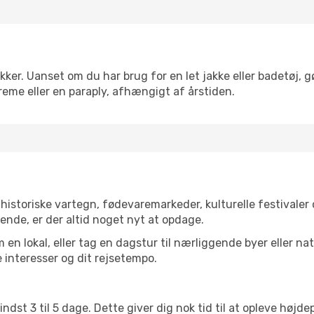
ker. Uanset om du har brug for en let jakke eller badetøj, g
reme eller en paraply, afhængigt af årstiden.
istoriske vartegn, fødevaremarkeder, kulturelle festivaler
ende, er der altid noget nyt at opdage.
en lokal, eller tag en dagstur til nærliggende byer eller na
 interesser og dit rejsetempo.
ndst 3 til 5 dage. Dette giver dig nok tid til at opleve høj