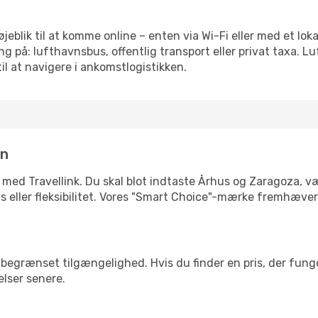
øjeblik til at komme online – enten via Wi-Fi eller med et lo
g på: lufthavnsbus, offentlig transport eller privat taxa. 
il at navigere i ankomstlogistikken.
in
 med Travellink. Du skal blot indtaste Århus og Zaragoza, væ
pris eller fleksibilitet. Vores "Smart Choice"-mærke fremhæve
begrænset tilgængelighed. Hvis du finder en pris, der funger
elser senere.