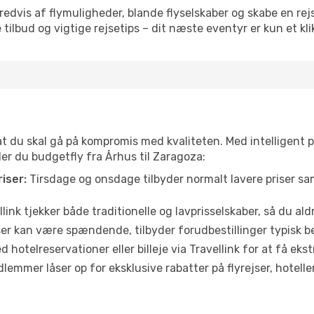
vis af flymuligheder, blande flyselskaber og skabe en rejsepl
tilbud og vigtige rejsetips – dit næste eventyr er kun et kli
 at du skal gå på kompromis med kvaliteten. Med intelligent 
der du budgetfly fra Århus til Zaragoza:
iser:
Tirsdage og onsdage tilbyder normalt lavere priser 
link tjekker både traditionelle og lavprisselskaber, så du aldri
r kan være spændende, tilbyder forudbestillinger typisk bedr
 hotelreservationer eller billeje via Travellink for at få eks
emmer låser op for eksklusive rabatter på flyrejser, hoteller o