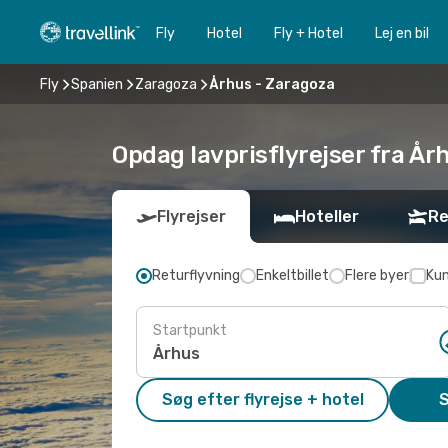
Fly
Hotel
Fly + Hotel
Lej en bil
Fly
Spanien
Zaragoza
Århus - Zaragoza
Opdag lavprisflyrejser fra År
Flyrejser
Hoteller
Re
Returflyvning
Enkeltbillet
Flere byer
Kun
Startpunkt
Søg efter flyrejse + hotel
S