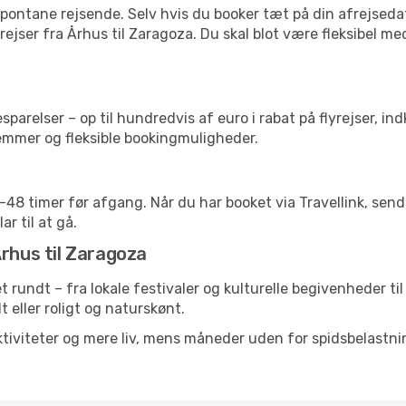
pontane rejsende. Selv hvis du booker tæt på din afrejseda
ejser fra Århus til Zaragoza. Du skal blot være fleksibel me
arelser – op til hundredvis af euro i rabat på flyrejser, ind
lemmer og fleksible bookingmuligheder.
24-48 timer før afgang. Når du har booket via Travellink, se
ar til at gå.
Århus til Zaragoza
et rundt – fra lokale festivaler og kulturelle begivenheder ti
lt eller roligt og naturskønt.
tiviteter og mere liv, mens måneder uden for spidsbelastnin