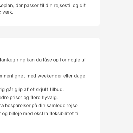
an, der passer til din rejsestil og dit
k væk.
planlægning kan du låse op for nogle af
sammenlignet med weekender eller dage
g går glip af et skjult tilbud.
e priser og flere flyvalg.
tra besparelser på din samlede rejse.
g billeje med ekstra fleksibilitet til