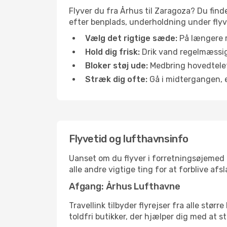
Flyver du fra Århus til Zaragoza? Du find
efter benplads, underholdning under flyvn
Vælg det rigtige sæde:
På længere r
Hold dig frisk:
Drik vand regelmæssigt
Bloker støj ude:
Medbring hovedtelefo
Stræk dig ofte:
Gå i midtergangen, el
Flyvetid og lufthavnsinfo
Uanset om du flyver i forretningsøjemed el
alle andre vigtige ting for at forblive af
Afgang: Århus Lufthavne
Travellink tilbyder flyrejser fra alle stø
toldfri butikker, der hjælper dig med at s