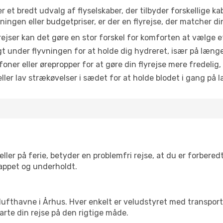
er et bredt udvalg af flyselskaber, der tilbyder forskellige
ingen eller budgetpriser, er der en flyrejse, der matcher di
ejser kan det gøre en stor forskel for komforten at vælge 
 under flyvningen for at holde dig hydreret, især på læng
ner eller ørepropper for at gøre din flyrejse mere fredelig,
ler lav strækøvelser i sædet for at holde blodet i gang på l
ler på ferie, betyder en problemfri rejse, at du er forbered
slappet og underholdt.
rre lufthavne i Århus. Hver enkelt er veludstyret med transpor
tarte din rejse på den rigtige måde.