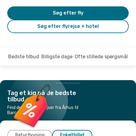
Søg efter fly
Søg efter flyrejse + hotel
Bedste tilbud
Billigste dage
Ofte stillede spørgsmål
Tag et kig på de bedste
tilbud
Find de billigste flyrejser fra Århus til
Barcelona
Returflyvning
Enkeltbillet