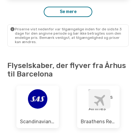
AAR
- BCN
Wizz Air
2 Mellemlandinger
BCN
- AAR
Se mere
Priserne vist nedenfor var tilgængelige inden for de sidste 3
dage for den angivne periode og bør ikke betragtes som den
endelige pris. Bemærk venligst, at tilgængelighed og priser
kan ændres.
Flyselskaber, der flyver fra Århus
til Barcelona
Scandinavian Airlines
Braathens Regional Airlines