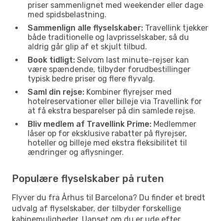
priser sammenlignet med weekender eller dage
med spidsbelastning.
Sammenlign alle flyselskaber:
Travellink tjekker
både traditionelle og lavprisselskaber, så du
aldrig går glip af et skjult tilbud.
Book tidligt:
Selvom last minute-rejser kan
være spændende, tilbyder forudbestillinger
typisk bedre priser og flere flyvalg.
Saml din rejse:
Kombiner flyrejser med
hotelreservationer eller billeje via Travellink for
at få ekstra besparelser på din samlede rejse.
Bliv medlem af Travellink Prime:
Medlemmer
låser op for eksklusive rabatter på flyrejser,
hoteller og billeje med ekstra fleksibilitet til
ændringer og aflysninger.
Populære flyselskaber på ruten
Flyver du fra Århus til Barcelona? Du finder et bredt
udvalg af flyselskaber, der tilbyder forskellige
kabinemuligheder. Uanset om du er ude efter