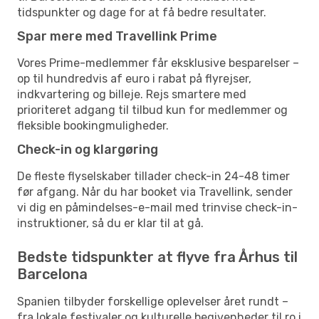
tidspunkter og dage for at få bedre resultater.
Spar mere med Travellink Prime
Vores Prime-medlemmer får eksklusive besparelser –
op til hundredvis af euro i rabat på flyrejser,
indkvartering og billeje. Rejs smartere med
prioriteret adgang til tilbud kun for medlemmer og
fleksible bookingmuligheder.
Check-in og klargøring
De fleste flyselskaber tillader check-in 24-48 timer
før afgang. Når du har booket via Travellink, sender
vi dig en påmindelses-e-mail med trinvise check-in-
instruktioner, så du er klar til at gå.
Bedste tidspunkter at flyve fra Århus til
Barcelona
Spanien tilbyder forskellige oplevelser året rundt –
fra lokale festivaler og kulturelle begivenheder til ro i