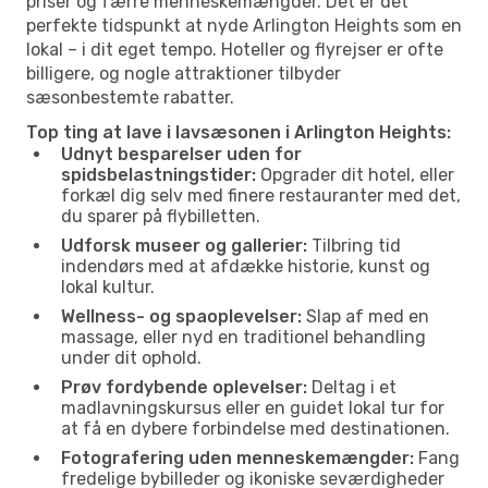
priser og færre menneskemængder. Det er det
perfekte tidspunkt at nyde Arlington Heights som en
lokal – i dit eget tempo. Hoteller og flyrejser er ofte
billigere, og nogle attraktioner tilbyder
sæsonbestemte rabatter.
Top ting at lave i lavsæsonen i Arlington Heights:
Udnyt besparelser uden for
spidsbelastningstider:
Opgrader dit hotel, eller
forkæl dig selv med finere restauranter med det,
du sparer på flybilletten.
Udforsk museer og gallerier:
Tilbring tid
indendørs med at afdække historie, kunst og
lokal kultur.
Wellness- og spaoplevelser:
Slap af med en
massage, eller nyd en traditionel behandling
under dit ophold.
Prøv fordybende oplevelser:
Deltag i et
madlavningskursus eller en guidet lokal tur for
at få en dybere forbindelse med destinationen.
Fotografering uden menneskemængder:
Fang
fredelige bybilleder og ikoniske seværdigheder