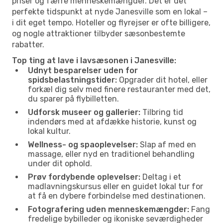
priser og færre menneskemængder. Det er det
perfekte tidspunkt at nyde Janesville som en lokal –
i dit eget tempo. Hoteller og flyrejser er ofte billigere,
og nogle attraktioner tilbyder sæsonbestemte
rabatter.
Top ting at lave i lavsæsonen i Janesville:
Udnyt besparelser uden for
spidsbelastningstider:
Opgrader dit hotel, eller
forkæl dig selv med finere restauranter med det,
du sparer på flybilletten.
Udforsk museer og gallerier:
Tilbring tid
indendørs med at afdække historie, kunst og
lokal kultur.
Wellness- og spaoplevelser:
Slap af med en
massage, eller nyd en traditionel behandling
under dit ophold.
Prøv fordybende oplevelser:
Deltag i et
madlavningskursus eller en guidet lokal tur for
at få en dybere forbindelse med destinationen.
Fotografering uden menneskemængder:
Fang
fredelige bybilleder og ikoniske seværdigheder