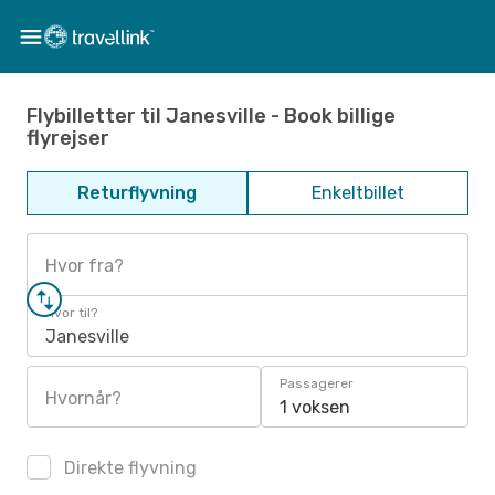
Flybilletter til Janesville - Book billige
flyrejser
Returflyvning
Enkeltbillet
Hvor fra?
Hvor til?
Janesville
Passagerer
Hvornår?
1 voksen
Direkte flyvning