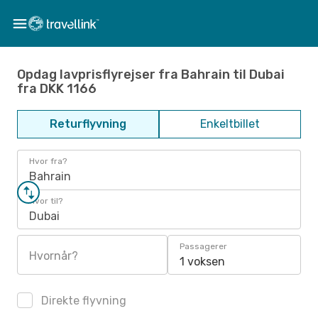
Opdag lavprisflyrejser fra Bahrain til Dubai
fra DKK 1166
Returflyvning
Enkeltbillet
Hvor fra?
Bahrain
Hvor til?
Dubai
Passagerer
Hvornår?
1 voksen
Direkte flyvning