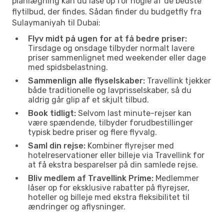
planlægning kan du låse op for nogle af de bedste
flytilbud, der findes. Sådan finder du budgetfly fra
Sulaymaniyah til Dubai:
Flyv midt på ugen for at få bedre priser:
Tirsdage og onsdage tilbyder normalt lavere
priser sammenlignet med weekender eller dage
med spidsbelastning.
Sammenlign alle flyselskaber:
Travellink tjekker
både traditionelle og lavprisselskaber, så du
aldrig går glip af et skjult tilbud.
Book tidligt:
Selvom last minute-rejser kan
være spændende, tilbyder forudbestillinger
typisk bedre priser og flere flyvalg.
Saml din rejse:
Kombiner flyrejser med
hotelreservationer eller billeje via Travellink for
at få ekstra besparelser på din samlede rejse.
Bliv medlem af Travellink Prime:
Medlemmer
låser op for eksklusive rabatter på flyrejser,
hoteller og billeje med ekstra fleksibilitet til
ændringer og aflysninger.