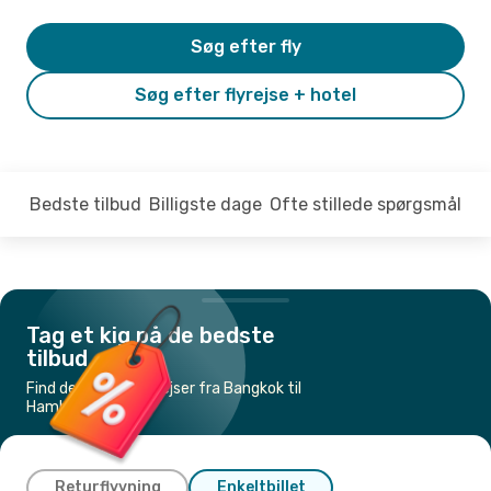
Søg efter fly
Søg efter flyrejse + hotel
Bedste tilbud
Billigste dage
Ofte stillede spørgsmål
Tag et kig på de bedste
tilbud
Find de billigste flyrejser fra Bangkok til
Hamborg
Returflyvning
Enkeltbillet