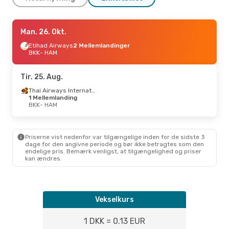
Man. 7. Sep.
Man. 26. Okt.
- Tir. 15. Sep.
Condor
Etihad Airways
1 Mellemlanding
2 Mellemlandinger
BKK
BKK
- HAM
- HAM
Condor
1 Mellemlanding
HAM
- BKK
Tir. 25. Aug.
Thai Airways International
1 Mellemlanding
BKK
- HAM
Priserne vist nedenfor var tilgængelige inden for de sidste 3
dage for den angivne periode og bør ikke betragtes som den
endelige pris. Bemærk venligst, at tilgængelighed og priser
kan ændres.
Vekselkurs
1 DKK = 0.13 EUR