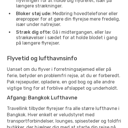
flyvningen for at holde dig hydreret, især på
længere strækninger.
Bloker støj ude:
Medbring hovedtelefoner eller
ørepropper for at gøre din flyrejse mere fredelig,
især under natrejser.
Stræk dig ofte:
Gå i midtergangen, eller lav
strækøvelser i sædet for at holde blodet i gang
på længere flyrejser.
Flyvetid og lufthavnsinfo
Uanset om du flyver i forretningsøjemed eller på
ferie, betyder en problemfri rejse, at du er forberedt.
Pak rejsepuder, opladere, en god bog og alle andre
vigtige ting for at forblive afslappet og underholdt.
Afgang: Bangkok Lufthavne
Travellink tilbyder flyrejser fra alle større lufthavne i
Bangkok. Hver enkelt er veludstyret med
transportforbindelser, lounges, spisesteder og toldfri
butikker, der hjælper dig med at starte din rejse på