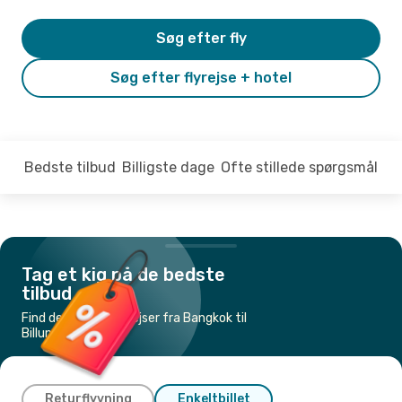
Søg efter fly
Søg efter flyrejse + hotel
Bedste tilbud
Billigste dage
Ofte stillede spørgsmål
Tag et kig på de bedste
tilbud
Find de billigste flyrejser fra Bangkok til
Billund
Returflyvning
Enkeltbillet