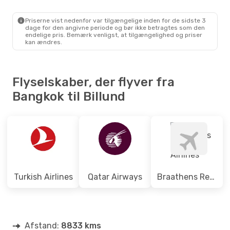
3 Mellemlandinger
BKK
- BLL
Scandinavian Airlines
Priserne vist nedenfor var tilgængelige inden for de sidste 3
2 Mellemlandinger
dage for den angivne periode og bør ikke betragtes som den
BLL
- BKK
endelige pris. Bemærk venligst, at tilgængelighed og priser
kan ændres.
Flyselskaber, der flyver fra
Bangkok til Billund
Turkish Airlines
Qatar Airways
Braathens Regional Airlines
Afstand:
8833 kms