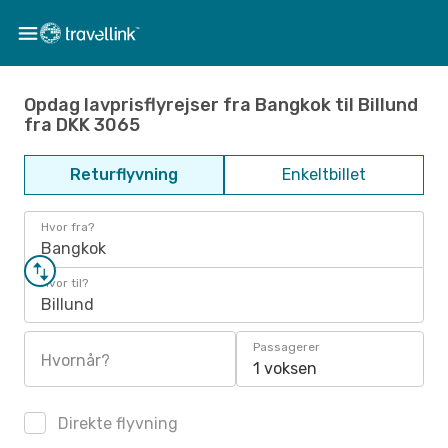
Opdag lavprisflyrejser fra Bangkok til Billund
fra DKK 3065
Returflyvning
Enkeltbillet
Hvor fra?
Bangkok
Hvor til?
Billund
Passagerer
Hvornår?
1 voksen
Direkte flyvning