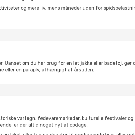
tiviteter og mere liv, mens måneder uden for spidsbelastnin
r. Uanset om du har brug for en let jakke eller badetøj, gør 
e eller en paraply, afhængigt af årstiden.
toriske vartegn, fødevaremarkeder, kulturelle festivaler o
ende, er der altid noget nyt at opdage.
en lokal, eller tag en dagstur til nærliggende byer eller na