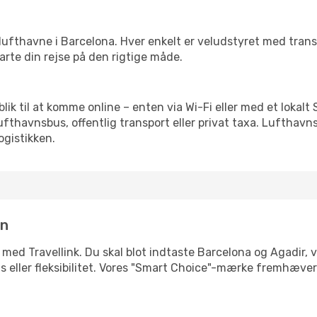
rre lufthavne i Barcelona. Hver enkelt er veludstyret med tra
tarte din rejse på den rigtige måde.
eblik til at komme online – enten via Wi-Fi eller med et lokal
lufthavnsbus, offentlig transport eller privat taxa. Luftha
ogistikken.
in
 med Travellink. Du skal blot indtaste Barcelona og Agadir, v
pris eller fleksibilitet. Vores "Smart Choice"-mærke fremhæve