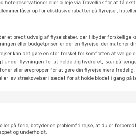
 hotelreservationer eller billeje via Travellink for at få eks
emmer låser op for eksklusive rabatter på flyrejser, hoteller o
der et bredt udvalg af flyselskaber, der tilbyder forskellig
ingen eller budgetpriser, er der en flyrejse, der matcher di
ejser kan det gøre en stor forskel for komforten at vælge 
 under flyvningen for at holde dig hydreret, især på læng
ner eller ørepropper for at gøre din flyrejse mere fredelig,
ler lav strækøvelser i sædet for at holde blodet i gang på l
ler på ferie, betyder en problemfri rejse, at du er forbered
slappet og underholdt.