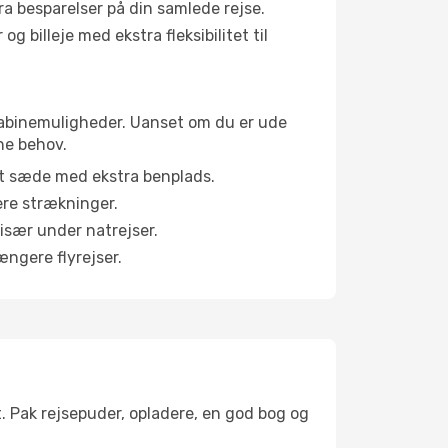
tra besparelser på din samlede rejse.
g billeje med ekstra fleksibilitet til
e kabinemuligheder. Uanset om du er ude
ne behov.
et sæde med ekstra benplads.
ere strækninger.
 især under natrejser.
ængere flyrejser.
t. Pak rejsepuder, opladere, en god bog og