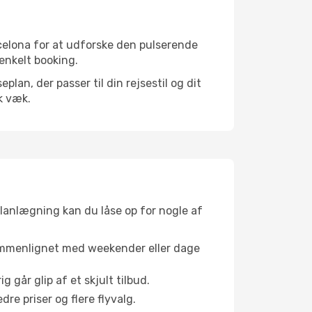
celona for at udforske den pulserende
 enkelt booking.
an, der passer til din rejsestil og dit
k væk.
planlægning kan du låse op for nogle af
sammenlignet med weekender eller dage
g går glip af et skjult tilbud.
e priser og flere flyvalg.