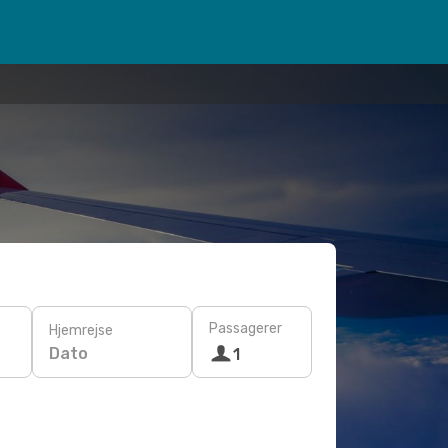
Passagerer
Hjemrejse
Dato
1