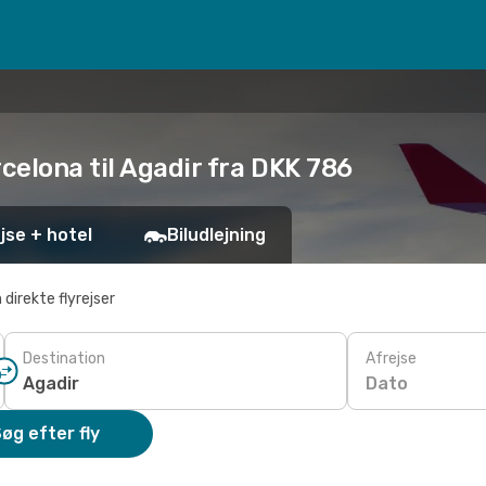
celona til Agadir fra DKK 786
jse + hotel
Biludlejning
 direkte flyrejser
Destination
Afrejse
Dato
øg efter fly