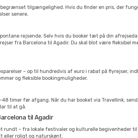
begrænset tilgængelighed. Hvis du finder en pris, der funger
elser senere.
pontane rejsende. Selv hvis du booker tæt på din afrejseda
ejser fra Barcelona til Agadir. Du skal blot være fleksibel 
arelser – op til hundredvis af euro i rabat på flyrejser, ind
lemmer og fleksible bookingmuligheder.
24-48 timer før afgang. Når du har booket via Travellink, se
ar til at gå.
arcelona til Agadir
et rundt – fra lokale festivaler og kulturelle begivenheder ti
lt eller roligt og naturskønt.