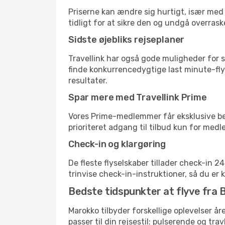
Priserne kan ændre sig hurtigt, især med 
tidligt for at sikre den og undgå overrask
Sidste øjebliks rejseplaner
Travellink har også gode muligheder for s
finde konkurrencedygtige last minute-flyr
resultater.
Spar mere med Travellink Prime
Vores Prime-medlemmer får eksklusive besp
prioriteret adgang til tilbud kun for med
Check-in og klargøring
De fleste flyselskaber tillader check-in 
trinvise check-in-instruktioner, så du er kl
Bedste tidspunkter at flyve fra B
Marokko tilbyder forskellige oplevelser år
passer til din rejsestil: pulserende og trav