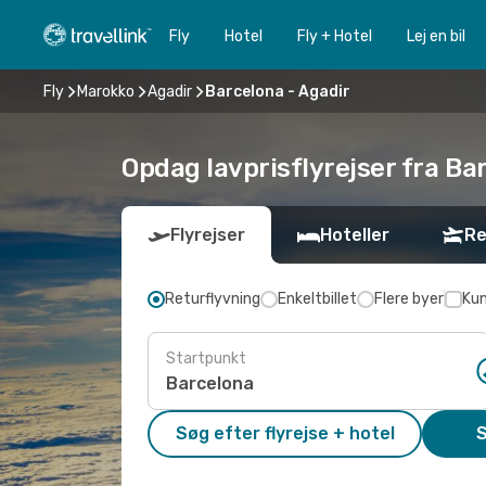
Fly
Hotel
Fly + Hotel
Lej en bil
Fly
Marokko
Agadir
Barcelona - Agadir
Opdag lavprisflyrejser fra Bar
Flyrejser
Hoteller
Re
Returflyvning
Enkeltbillet
Flere byer
Kun
Startpunkt
Søg efter flyrejse + hotel
S