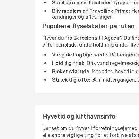
Saml din rejse:
Kombiner flyrejser med
Bliv medlem af Travellink Prime:
Medl
ændringer og aflysninger.
Populære flyselskaber på ruten
Flyver du fra Barcelona til Agadir? Du fin
efter benplads, underholdning under flyvn
Vælg det rigtige sæde:
På længere r
Hold dig frisk:
Drik vand regelmæssigt
Bloker støj ude:
Medbring hovedtelefo
Stræk dig ofte:
Gå i midtergangen, el
Flyvetid og lufthavnsinfo
Uanset om du flyver i forretningsøjemed el
alle andre vigtige ting for at forblive af