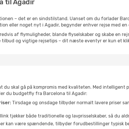
a til Agadir
ionen – det er en sindstilstand. Uanset om du forlader Bar
iration eller noget nyt i Agadir, begynder enhver rejse med en
vis af flymuligheder, blande flyselskaber og skabe en rejsepl
tilbud og vigtige rejsetips – dit næste eventyr er kun et kli
 at du skal gå på kompromis med kvaliteten. Med intelligent 
der du budgetfly fra Barcelona til Agadir:
iser:
Tirsdage og onsdage tilbyder normalt lavere priser 
link tjekker både traditionelle og lavprisselskaber, så du aldri
r kan være spændende, tilbyder forudbestillinger typisk bedr