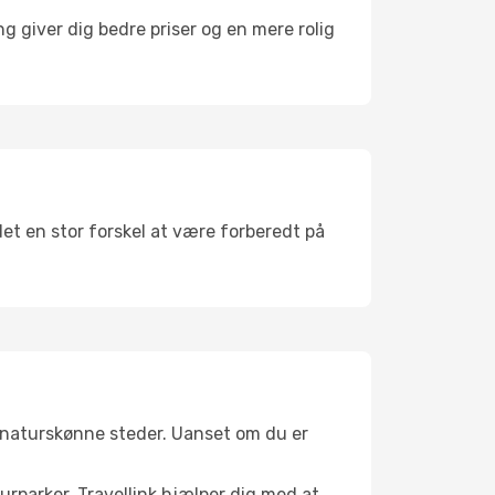
g giver dig bedre priser og en mere rolig
det en stor forskel at være forberedt på
g naturskønne steder. Uanset om du er
turparker. Travellink hjælper dig med at