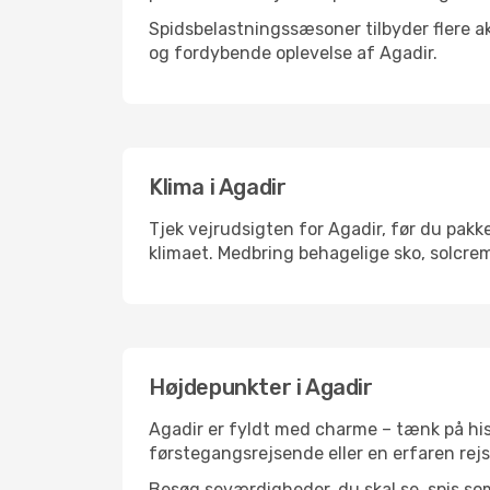
Spidsbelastningssæsoner tilbyder flere ak
og fordybende oplevelse af Agadir.
Klima i Agadir
Tjek vejrudsigten for Agadir, før du pakke
klimaet. Medbring behagelige sko, solcrem
Højdepunkter i Agadir
Agadir er fyldt med charme – tænk på his
førstegangsrejsende eller en erfaren rejs
Besøg seværdigheder, du skal se, spis som 